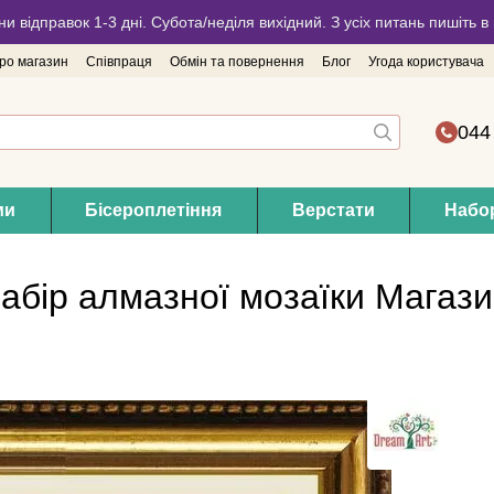
ни відправок 1-3 дні. Субота/неділя вихідний. З усіх питань пишіть
про магазин
Співпраця
Обмін та повернення
Блог
Угода користувача
044
ми
Бісероплетіння
Верстати
Набор
Набір алмазної мозаїки Магаз