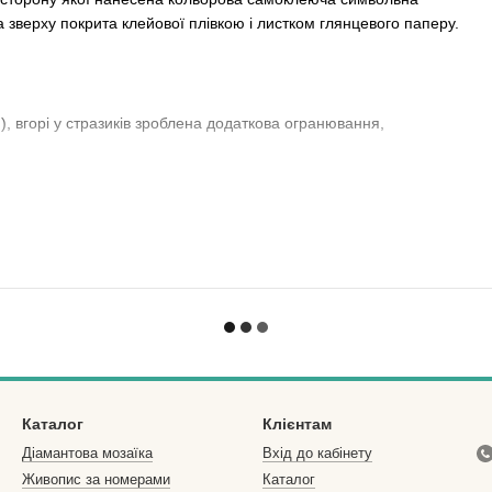
 зверху покрита клейової плівкою і листком глянцевого паперу.
), вгорі у стразиків зроблена додаткова огранювання,
ми.
а не лежить? Але Ви обожнюєте вироби ручної роботи, а душа
расити свій інтер'єр власноруч зробленою картиною за
лише небагато з того, що може запропонувати цей унікальний
знайомим. Або запросіть близьких людей в захоплюючий світ
- кращий подарунок в нашому метушливому світі!
кольору і позначення в інструкції відповідають символу на
Каталог
Клієнтам
Діамантова мозаїка
Вхід до кабінету
Живопис за номерами
Каталог