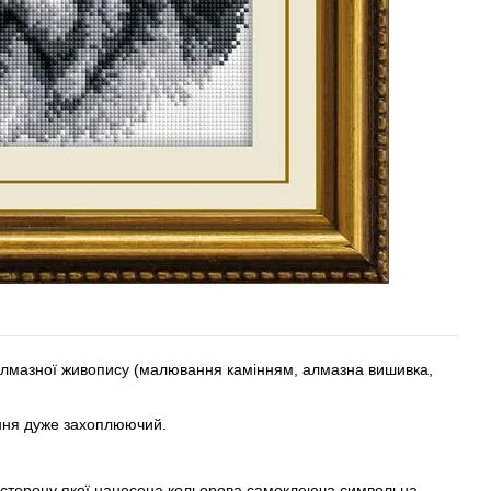
 алмазної живопису (малювання камінням, алмазна вишивка,
ання дуже захоплюючий.
у сторону якої нанесена кольорова самоклеюча символьна