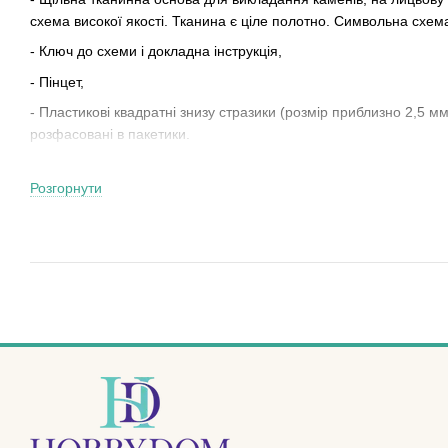
схема високої якості. Тканина є ціле полотно. Символьна схема
- Ключ до схеми і докладна інструкція,
- Пінцет,
- Пластикові квадратні знизу стразики (розмір приблизно 2,5 мм
розфасовані в пакетики.
- Тарілочка для зручності в процесі роботи з дрібними стразика
Розгорнути
Не вмієте вишивати нитками або бісером, а до малювання душ
прагне до творчості? Тепер у вас є прекрасна можливість прик
допомогою захоплюючого набору для малювання камінням!
Захоплююча новинка в світі рукоділля! Різноманітні сюжети - 
набір!
Готову картину алмазної живопису можна подарувати друзям і 
творчості! Адже можливість відволіктися від щоденних турбот 
Як же малювати камінням, запитаєте Ви? Це дуже просто!!! Код 
схемі.
Беремо пінцет і починаємо заповнювати схему.