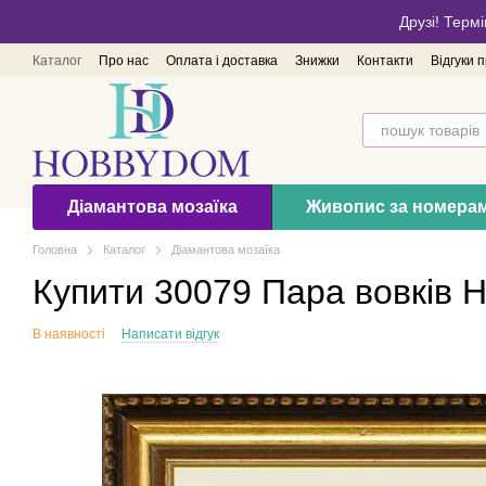
Перейти до основного контенту
Друзі! Термі
Каталог
Про нас
Оплата і доставка
Знижки
Контакти
Відгуки 
Діамантова мозаїка
Живопис за номера
Головна
Каталог
Діамантова мозаїка
Купити 30079 Пара вовків 
В наявності
Написати відгук