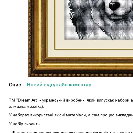
Опис
Новий відгук або коментар
ТМ "Dream Art" - український виробник, який випускає набори
алмазна мозаїка).
У наборах використані якісні матеріали, а сам процес виклад
У набір входить:
- Щільна тканинна основа для викладання каменів, на лицьов