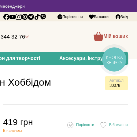
 в месенджери
Порівняння
Бажання
Вхід
 344 32 76
Мій кошик
КНОПКА
и для творчості
Аксесуари, інструменти
ЗВ'ЯЗКУ
ин Хоббідом
Артикул
30079
419 грн
Порівняти
В бажання
В наявності