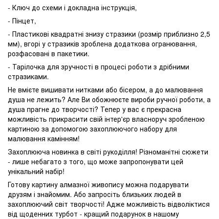
- Ключ до схеми і докладна інструкція,
- Пінцет,
- Пластикові квадратні знизу стразики (розмір приблизно 2,5
мм), вгорі у стразиків зроблена додаткова огранювання,
розфасовані в пакетики.
- Тарілочка для зручності в процесі роботи з дрібними
стразиками.
Не вмієте вишивати нитками або бісером, а до малювання
душа не лежить? Але Ви обожнюєте вироби ручної роботи, а
душа прагне до творчості? Тепер у вас є прекрасна
можливість прикрасити свій інтер'єр власноруч зробленою
картиною за допомогою захоплюючого набору для
малювання камінням!
Захоплююча новинка в світі рукоділля! Різноманітні сюжети
- лише небагато з того, що може запропонувати цей
унікальний набір!
Готову картину алмазної живопису можна подарувати
друзям і знайомим. Або запросіть близьких людей в
захоплюючий світ творчості! Адже можливість відволіктися
від щоденних турбот - кращий подарунок в нашому