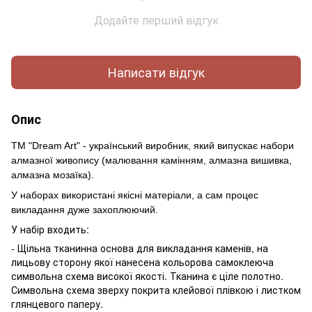
Додайте перший відгук
Написати відгук
Опис
ТМ "Dream Art" - український виробник, який випускає набори
алмазної живопису (малювання камінням, алмазна вишивка,
алмазна мозаїка).
У наборах використані якісні матеріали, а сам процес
викладання дуже захоплюючий.
У набір входить:
- Щільна тканинна основа для викладання каменів, на
лицьову сторону якої нанесена кольорова самоклеюча
символьна схема високої якості. Тканина є ціле полотно.
Символьна схема зверху покрита клейової плівкою і листком
глянцевого паперу.