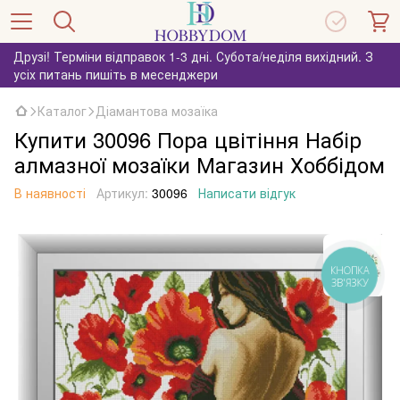
Друзі! Терміни відправок 1-3 дні. Субота/неділя вихідний. З
усіх питань пишіть в месенджери
Каталог
Діамантова мозаїка
Купити 30096 Пора цвітіння Набір
алмазної мозаїки Магазин Хоббідом
В наявності
Артикул:
30096
Написати відгук
КНОПКА
ЗВ'ЯЗКУ