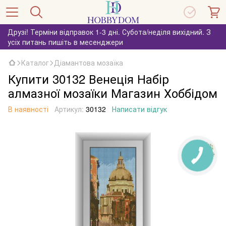
Друзі! Терміни відправок 1-3 дні. Субота/неділя вихідний. З
усіх питань пишіть в месенджери
Каталог
Діамантова мозаїка
Купити 30132 Венеція Набір
алмазної мозаїки Магазин Хоббідом
В наявності
Артикул:
30132
Написати відгук