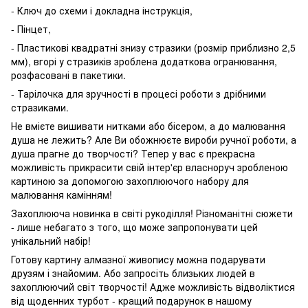
- Ключ до схеми і докладна інструкція,
- Пінцет,
- Пластикові квадратні знизу стразики (розмір приблизно 2,5
мм), вгорі у стразиків зроблена додаткова огранювання,
розфасовані в пакетики.
- Тарілочка для зручності в процесі роботи з дрібними
стразиками.
Не вмієте вишивати нитками або бісером, а до малювання
душа не лежить? Але Ви обожнюєте вироби ручної роботи, а
душа прагне до творчості? Тепер у вас є прекрасна
можливість прикрасити свій інтер'єр власноруч зробленою
картиною за допомогою захоплюючого набору для
малювання камінням!
Захоплююча новинка в світі рукоділля! Різноманітні сюжети
- лише небагато з того, що може запропонувати цей
унікальний набір!
Готову картину алмазної живопису можна подарувати
друзям і знайомим. Або запросіть близьких людей в
захоплюючий світ творчості! Адже можливість відволіктися
від щоденних турбот - кращий подарунок в нашому