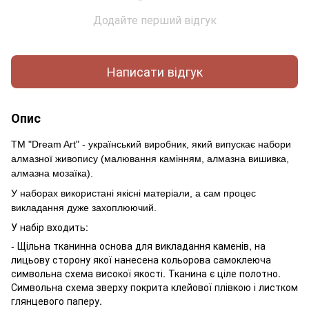
Додайте перший відгук
Написати відгук
Опис
ТМ "Dream Art" - український виробник, який випускає набори
алмазної живопису (малювання камінням, алмазна вишивка,
алмазна мозаїка).
У наборах використані якісні матеріали, а сам процес
викладання дуже захоплюючий.
У набір входить:
- Щільна тканинна основа для викладання каменів, на
лицьову сторону якої нанесена кольорова самоклеюча
символьна схема високої якості. Тканина є ціле полотно.
Символьна схема зверху покрита клейової плівкою і листком
глянцевого паперу.