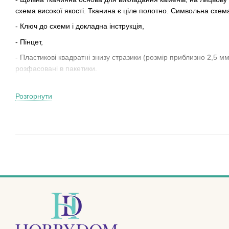
схема високої якості. Тканина є ціле полотно. Символьна схема
- Ключ до схеми і докладна інструкція,
- Пінцет,
- Пластикові квадратні знизу стразики (розмір приблизно 2,5 мм
розфасовані в пакетики.
- Тарілочка для зручності в процесі роботи з дрібними стразика
Розгорнути
Не вмієте вишивати нитками або бісером, а до малювання душ
прагне до творчості? Тепер у вас є прекрасна можливість прик
допомогою захоплюючого набору для малювання камінням!
Захоплююча новинка в світі рукоділля! Різноманітні сюжети - 
набір!
Готову картину алмазної живопису можна подарувати друзям і 
творчості! Адже можливість відволіктися від щоденних турбот 
Як же малювати камінням, запитаєте Ви? Це дуже просто!!! Код 
схемі.
Беремо пінцет і починаємо заповнювати схему.