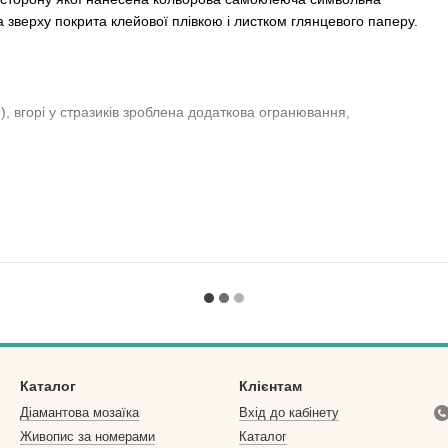
 зверху покрита клейової плівкою і листком глянцевого паперу.
), вгорі у стразиків зроблена додаткова огранювання,
ми.
а не лежить? Але Ви обожнюєте вироби ручної роботи, а душа
расити свій інтер'єр власноруч зробленою картиною за
лише небагато з того, що може запропонувати цей унікальний
знайомим. Або запросіть близьких людей в захоплюючий світ
- кращий подарунок в нашому метушливому світі!
кольору і позначення в інструкції відповідають символу на
Каталог
Клієнтам
Діамантова мозаїка
Вхід до кабінету
Живопис за номерами
Каталог