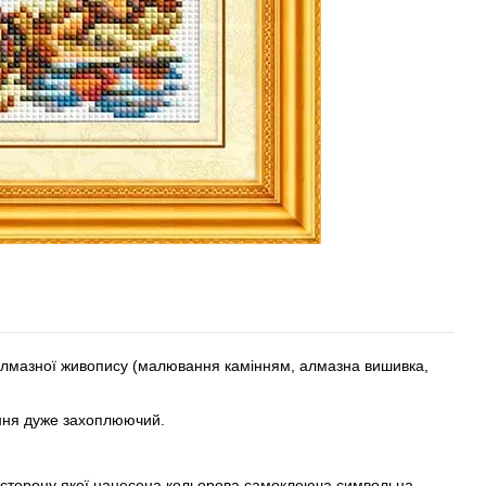
 алмазної живопису (малювання камінням, алмазна вишивка,
ання дуже захоплюючий.
у сторону якої нанесена кольорова самоклеюча символьна