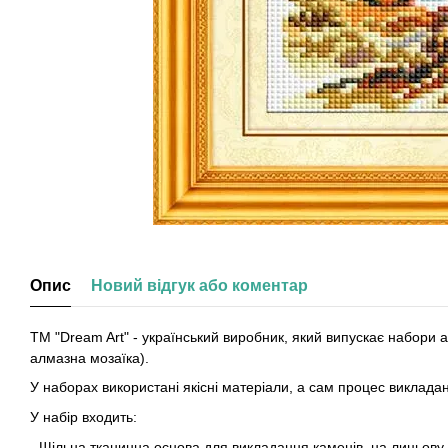
Опис
Новий відгук або коментар
ТМ "Dream Art" - український виробник, який випускає набори
алмазна мозаїка).
У наборах використані якісні матеріали, а сам процес виклад
У набір входить:
- Щільна тканинна основа для викладання каменів, на лицьов