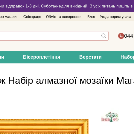
ни відправок 1-3 дні. Субота/неділя вихідний. З усіх питань пишіть
про магазин
Співпраця
Обмін та повернення
Блог
Угода користувача
044
ми
Бісероплетіння
Верстати
Набор
аж Набір алмазної мозаїки Ма