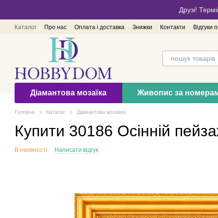
Перейти до основного контенту
Друзі! Термі
Каталог
Про нас
Оплата і доставка
Знижки
Контакти
Відгуки 
Діамантова мозаїка
Живопис за номера
Головна
Каталог
Діамантова мозаїка
Купити 30186 Осінній пейз
В наявності
Написати відгук