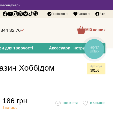
 в месенджери
Порівняння
Бажання
Вхід
 344 32 76
Мій кошик
и для творчості
Аксесуари, інструменти
КНОПКА
ЗВ'ЯЗКУ
газин Хоббідом
Артикул
30186
186 грн
Порівняти
В бажання
В наявності