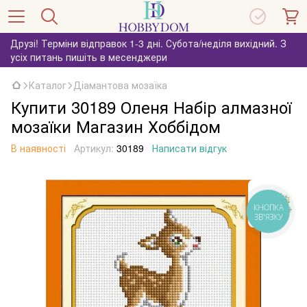
Друзі! Терміни відправок 1-3 дні. Субота/неділя вихідний. З
усіх питань пишіть в месенджери
Каталог
Діамантова мозаїка
Купити 30189 Оленя Набір алмазної
мозаїки Магазин Хоббідом
В наявності
Артикул:
30189
Написати відгук
КНОПКА
ЗВ'ЯЗКУ