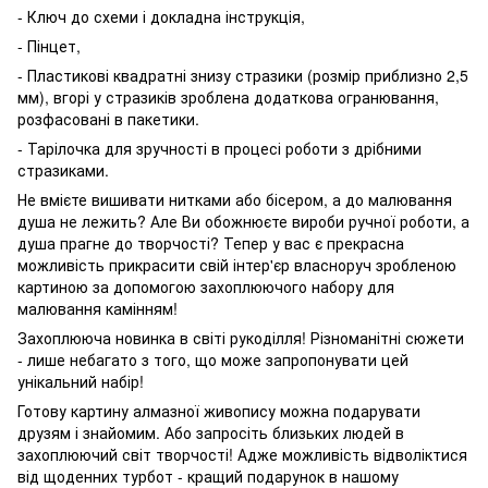
- Ключ до схеми і докладна інструкція,
- Пінцет,
- Пластикові квадратні знизу стразики (розмір приблизно 2,5
мм), вгорі у стразиків зроблена додаткова огранювання,
розфасовані в пакетики.
- Тарілочка для зручності в процесі роботи з дрібними
стразиками.
Не вмієте вишивати нитками або бісером, а до малювання
душа не лежить? Але Ви обожнюєте вироби ручної роботи, а
душа прагне до творчості? Тепер у вас є прекрасна
можливість прикрасити свій інтер'єр власноруч зробленою
картиною за допомогою захоплюючого набору для
малювання камінням!
Захоплююча новинка в світі рукоділля! Різноманітні сюжети
- лише небагато з того, що може запропонувати цей
унікальний набір!
Готову картину алмазної живопису можна подарувати
друзям і знайомим. Або запросіть близьких людей в
захоплюючий світ творчості! Адже можливість відволіктися
від щоденних турбот - кращий подарунок в нашому