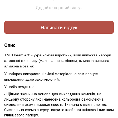
Додайте перший відгук
Написати відгук
Опис
ТМ "Dream Art" - український виробник, який випускає набори
алмазної живопису (малювання камінням, алмазна вишивка,
алмазна мозаїка).
У наборах використані якісні матеріали, а сам процес
викладання дуже захоплюючий.
У набір входить:
- Щільна тканинна основа для викладання каменів, на
лицьову сторону якої нанесена кольорова самоклеюча
символьна схема високої якості. Тканина є ціле полотно.
Символьна схема зверху покрита клейової плівкою і листком
глянцевого паперу.