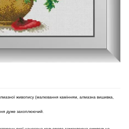
 алмазної живопису (малювання камінням, алмазна вишивка,
ання дуже захоплюючий.
у сторону якої нанесена кольорова самоклеюча символьна