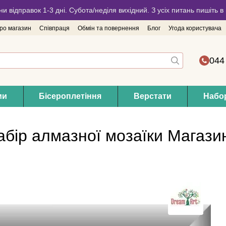
ни відправок 1-3 дні. Субота/неділя вихідний. З усіх питань пишіть
про магазин
Співпраця
Обмін та повернення
Блог
Угода користувача
044
ми
Бісероплетіння
Верстати
Набор
абір алмазної мозаїки Магази