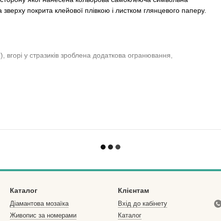
 зверху покрита клейової плівкою і листком глянцевого паперу.
), вгорі у стразиків зроблена додаткова огранювання,
ми.
а не лежить? Але Ви обожнюєте вироби ручної роботи, а душа
расити свій інтер'єр власноруч зробленою картиною за
лише небагато з того, що може запропонувати цей унікальний
знайомим. Або запросіть близьких людей в захоплюючий світ
- кращий подарунок в нашому метушливому світі!
кольору і позначення в інструкції відповідають символу на
Каталог
Клієнтам
Діамантова мозаїка
Вхід до кабінету
Живопис за номерами
Каталог