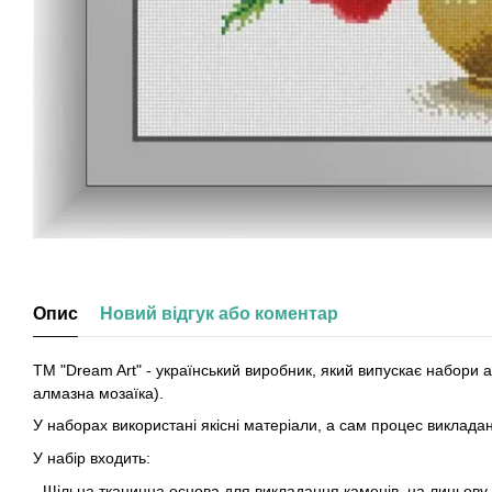
Опис
Новий відгук або коментар
ТМ "Dream Art" - український виробник, який випускає набори
алмазна мозаїка).
У наборах використані якісні матеріали, а сам процес виклад
У набір входить:
- Щільна тканинна основа для викладання каменів, на лицьов