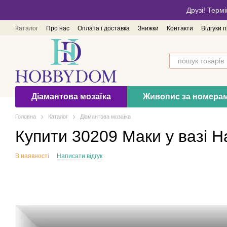
Перейти до основного контенту
Друзі! Термі
Каталог
Про нас
Оплата і доставка
Знижки
Контакти
Відгуки 
Діамантова мозаїка
Живопис за номера
Головна
Каталог
Діамантова мозаїка
Купити 30209 Маки у вазі Н
В наявності
Написати відгук