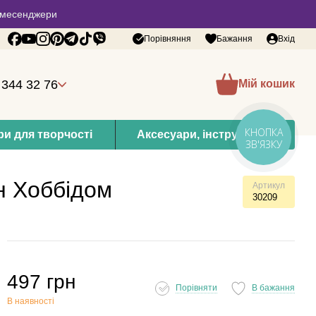
 в месенджери
Порівняння
Бажання
Вхід
 344 32 76
Мій кошик
КНОПКА
и для творчості
Аксесуари, інструменти
ЗВ'ЯЗКУ
н Хоббідом
Артикул
30209
497 грн
Порівняти
В бажання
В наявності