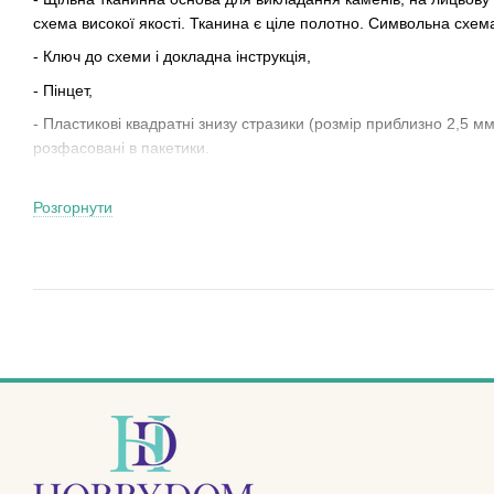
схема високої якості. Тканина є ціле полотно. Символьна схема
- Ключ до схеми і докладна інструкція,
- Пінцет,
- Пластикові квадратні знизу стразики (розмір приблизно 2,5 мм
розфасовані в пакетики.
- Тарілочка для зручності в процесі роботи з дрібними стразика
Розгорнути
Не вмієте вишивати нитками або бісером, а до малювання душ
прагне до творчості? Тепер у вас є прекрасна можливість прик
допомогою захоплюючого набору для малювання камінням!
Захоплююча новинка в світі рукоділля! Різноманітні сюжети - 
набір!
Готову картину алмазної живопису можна подарувати друзям і 
творчості! Адже можливість відволіктися від щоденних турбот 
Як же малювати камінням, запитаєте Ви? Це дуже просто!!! Код 
схемі.
Беремо пінцет і починаємо заповнювати схему.