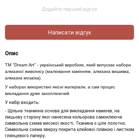
Додайте перший відгук
Написати відгук
Опис
ТМ "Dream Art" - український виробник, який випускає набори
алмазної живопису (малювання камінням, алмазна вишивка,
алмазна мозаїка).
У наборах використані якісні матеріали, а сам процес
викладання дуже захоплюючий.
У набір входить:
- Щільна тканинна основа для викладання каменів, на
лицьову сторону якої нанесена кольорова самоклеюча
символьна схема високої якості. Тканина є ціле полотно.
Символьна схема зверху покрита клейової плівкою і листком
глянцевого паперу.