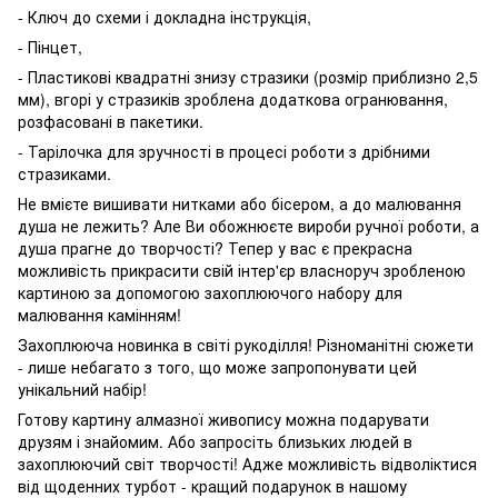
- Ключ до схеми і докладна інструкція,
- Пінцет,
- Пластикові квадратні знизу стразики (розмір приблизно 2,5
мм), вгорі у стразиків зроблена додаткова огранювання,
розфасовані в пакетики.
- Тарілочка для зручності в процесі роботи з дрібними
стразиками.
Не вмієте вишивати нитками або бісером, а до малювання
душа не лежить? Але Ви обожнюєте вироби ручної роботи, а
душа прагне до творчості? Тепер у вас є прекрасна
можливість прикрасити свій інтер'єр власноруч зробленою
картиною за допомогою захоплюючого набору для
малювання камінням!
Захоплююча новинка в світі рукоділля! Різноманітні сюжети
- лише небагато з того, що може запропонувати цей
унікальний набір!
Готову картину алмазної живопису можна подарувати
друзям і знайомим. Або запросіть близьких людей в
захоплюючий світ творчості! Адже можливість відволіктися
від щоденних турбот - кращий подарунок в нашому