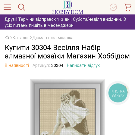
Друзі! Терміни відправок 1-3 дні. Субота/неділя вихідний. З
усіх питань пишіть в месенджери
Каталог
Діамантова мозаїка
Купити 30304 Весілля Набір
алмазної мозаїки Магазин Хоббідом
В наявності
Артикул:
30304
Написати відгук
КНОПКА
ЗВ'ЯЗКУ