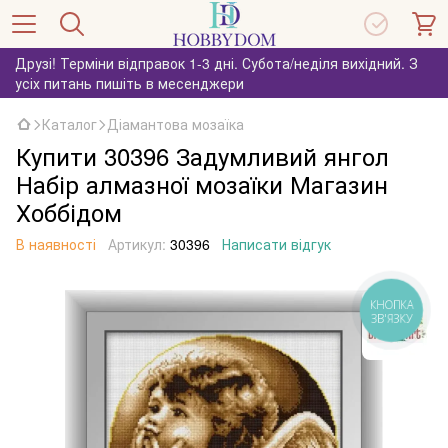
Друзі! Терміни відправок 1-3 дні. Субота/неділя вихідний. З
усіх питань пишіть в месенджери
Каталог
Діамантова мозаїка
Купити 30396 Задумливий янгол
Набір алмазної мозаїки Магазин
Хоббідом
В наявності
Артикул:
30396
Написати відгук
КНОПКА
ЗВ'ЯЗКУ