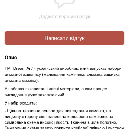
Додайте перший відгук
Написати відгук
Опис
ТМ "Dream Art" - український виробник, який випускає набори
алмазної живопису (малювання камінням, алмазна вишивка,
алмазна мозаїка).
У наборах використані якісні матеріали, а сам процес
викладання дуже захоплюючий.
У набір входить:
- Щільна тканинна основа для викладання каменів, на
лицьову сторону якої нанесена кольорова самоклеюча
символьна схема високої якості. Тканина є ціле полотно.
Символьна схема зверху покрита клейової плівкою і листком