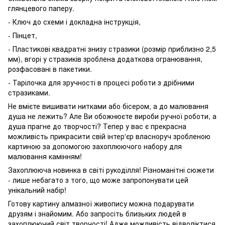
глянцевого паперу.
- Ключ до схеми і докладна інструкція,
- Пінцет,
- Пластикові квадратні знизу стразики (розмір приблизно 2,5
мм), вгорі у стразиків зроблена додаткова огранювання,
розфасовані в пакетики.
- Тарілочка для зручності в процесі роботи з дрібними
стразиками.
Не вмієте вишивати нитками або бісером, а до малювання
душа не лежить? Але Ви обожнюєте вироби ручної роботи, а
душа прагне до творчості? Тепер у вас є прекрасна
можливість прикрасити свій інтер'єр власноруч зробленою
картиною за допомогою захоплюючого набору для
малювання камінням!
Захоплююча новинка в світі рукоділля! Різноманітні сюжети
- лише небагато з того, що може запропонувати цей
унікальний набір!
Готову картину алмазної живопису можна подарувати
друзям і знайомим. Або запросіть близьких людей в
захоплюючий світ творчості! Адже можливість відволіктися