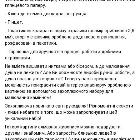
глянцевого паперу.
- Ключ до схеми і докладна інструкція,
- Пінцет,
- Пластикові квадратні знизу стразики (розмір приблизно 2,5
мм), вгорі у стразиків зроблена додаткова огранювання,
розфасовані в пакетики.
- Тарілочка для зручності в процесі роботи з дрібними
стразиками.
Не вмієте вишивати нитками або бісером, а до малювання
душа не лежить? Але Ви обожнюєте вироби ручної роботи, а
душа прагне до творчості? Тепер у вас є прекрасна
можливість прикрасити свій інтер'єр власноруч зробленою
картиною за допомогою захоплюючого набору для
малювання камінням!
Захоплююча новинка в світі рукоділля! Різноманітні сюжети
- лише небагато з того, що може запропонувати цей
унікальний набір!
Готову картину алмазної живопису можна подарувати
друзям і знайомим. Або запросіть близьких людей в
захоплюючий світ творчості! Адже можливість відволіктися