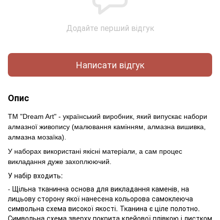
Додайте перший відгук
Написати відгук
Опис
ТМ "Dream Art" - український виробник, який випускає набори
алмазної живопису (малювання камінням, алмазна вишивка,
алмазна мозаїка).
У наборах використані якісні матеріали, а сам процес
викладання дуже захоплюючий.
У набір входить:
- Щільна тканинна основа для викладання каменів, на
лицьову сторону якої нанесена кольорова самоклеюча
символьна схема високої якості. Тканина є ціле полотно.
Символьна схема зверху покрита клейової плівкою і листком