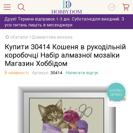
Друзі! Терміни відправок 1-3 дні. Субота/неділя вихідний. З
усіх питань пишіть в месенджери
Каталог
Діамантова мозаїка
Купити 30414 Кошеня в рукодільній
коробочці Набір алмазної мозаїки
Магазин Хоббідом
В наявності
Артикул:
30414
Написати відгук
КНОПКА
ЗВ'ЯЗКУ