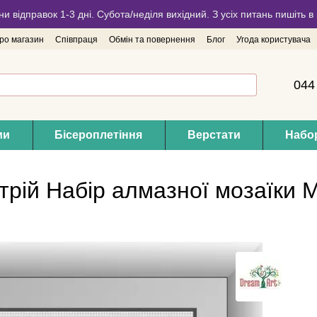
ни відправок 1-3 дні. Субота/неділя вихідний. З усіх питань пишіть
про магазин
Співпраця
Обмін та повернення
Блог
Угода користувача
044
ми
Бісероплетіння
Верстати
Набор
трій Набір алмазної мозаїки 