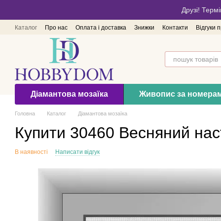
Перейти до основного контенту
Друзі! Термі
Каталог
Про нас
Оплата і доставка
Знижки
Контакти
Відгуки 
Діамантова мозаїка
Живопис за номера
Головна
Каталог
Діамантова мозаїка
Купити 30460 Весняний нас
В наявності
Написати відгук