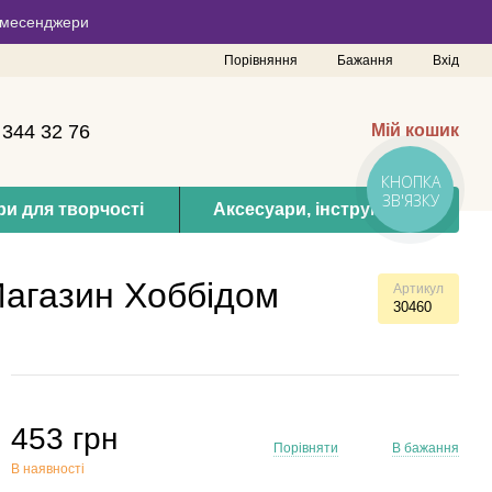
 в месенджери
Порівняння
Бажання
Вхід
 344 32 76
Мій кошик
КНОПКА
ЗВ'ЯЗКУ
и для творчості
Аксесуари, інструменти
Магазин Хоббідом
Артикул
30460
453 грн
Порівняти
В бажання
В наявності