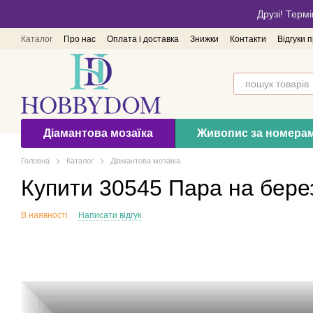
Перейти до основного контенту
Друзі! Термі
Каталог
Про нас
Оплата і доставка
Знижки
Контакти
Відгуки 
Діамантова мозаїка
Живопис за номера
Головна
Каталог
Діамантова мозаїка
Купити 30545 Пара на бере
В наявності
Написати відгук