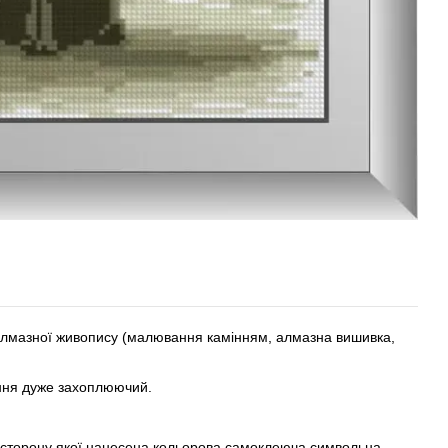
 алмазної живопису (малювання камінням, алмазна вишивка,
ання дуже захоплюючий.
у сторону якої нанесена кольорова самоклеюча символьна