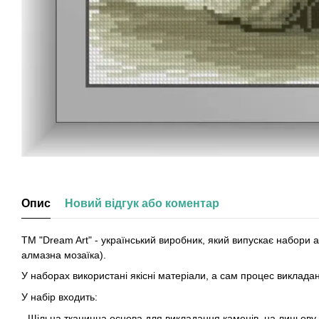
Опис
Новий відгук або коментар
ТМ "Dream Art" - український виробник, який випускає набори
алмазна мозаїка).
У наборах використані якісні матеріали, а сам процес виклад
У набір входить:
- Щільна тканинна основа для викладання каменів, на лицьов