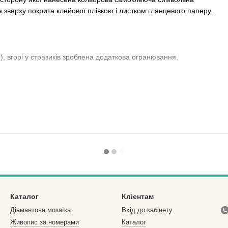
 зверху покрита клейової плівкою і листком глянцевого паперу.
), вгорі у стразиків зроблена додаткова огранювання,
ми.
а не лежить? Але Ви обожнюєте вироби ручної роботи, а душа
расити свій інтер'єр власноруч зробленою картиною за
лише небагато з того, що може запропонувати цей унікальний
знайомим. Або запросіть близьких людей в захоплюючий світ
- кращий подарунок в нашому метушливому світі!
кольору і позначення в інструкції відповідають символу на
Каталог
Клієнтам
Діамантова мозаїка
Вхід до кабінету
Живопис за номерами
Каталог