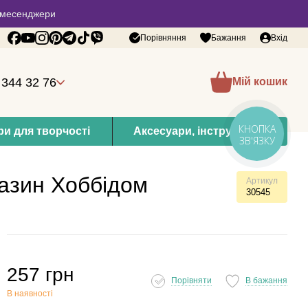
 в месенджери
Порівняння
Бажання
Вхід
 344 32 76
Мій кошик
КНОПКА
и для творчості
Аксесуари, інструменти
ЗВ'ЯЗКУ
газин Хоббідом
Артикул
30545
257 грн
Порівняти
В бажання
В наявності