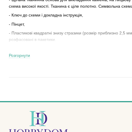
схема високої якості. Тканина є ціле полотно. Символьна схема
- Ключ до схеми і докладна інструкція,
- Пінцет,
- Пластикові квадратні знизу стразики (розмір приблизно 2,5 мм
розфасовані в пакетики.
- Тарілочка для зручності в процесі роботи з дрібними стразика
Розгорнути
Не вмієте вишивати нитками або бісером, а до малювання душ
прагне до творчості? Тепер у вас є прекрасна можливість прик
допомогою захоплюючого набору для малювання камінням!
Захоплююча новинка в світі рукоділля! Різноманітні сюжети - 
набір!
Готову картину алмазної живопису можна подарувати друзям і 
творчості! Адже можливість відволіктися від щоденних турбот 
Як же малювати камінням, запитаєте Ви? Це дуже просто!!! Код 
схемі.
Беремо пінцет і починаємо заповнювати схему.