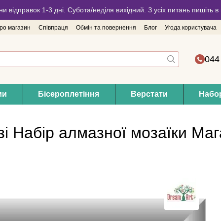
ни відправок 1-3 дні. Субота/неділя вихідний. З усіх питань пишіть
про магазин
Співпраця
Обмін та повернення
Блог
Угода користувача
044
ми
Бісероплетіння
Верстати
Набор
зі Набір алмазної мозаїки Ма