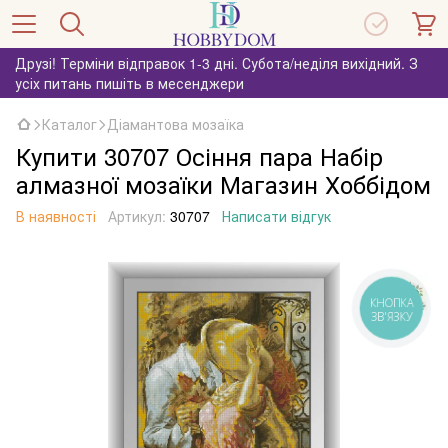
Друзі! Терміни відправок 1-3 дні. Субота/неділя вихідний. З
усіх питань пишіть в месенджери
Каталог
Діамантова мозаїка
Купити 30707 Осіння пара Набір
алмазної мозаїки Магазин Хоббідом
В наявності
Артикул:
30707
Написати відгук
КНОПКА
ЗВ'ЯЗКУ