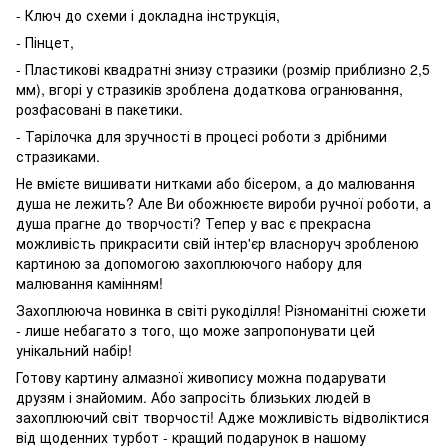
- Ключ до схеми і докладна інструкція,
- Пінцет,
- Пластикові квадратні знизу стразики (розмір приблизно 2,5
мм), вгорі у стразиків зроблена додаткова огранювання,
розфасовані в пакетики.
- Тарілочка для зручності в процесі роботи з дрібними
стразиками.
Не вмієте вишивати нитками або бісером, а до малювання
душа не лежить? Але Ви обожнюєте вироби ручної роботи, а
душа прагне до творчості? Тепер у вас є прекрасна
можливість прикрасити свій інтер'єр власноруч зробленою
картиною за допомогою захоплюючого набору для
малювання камінням!
Захоплююча новинка в світі рукоділля! Різноманітні сюжети
- лише небагато з того, що може запропонувати цей
унікальний набір!
Готову картину алмазної живопису можна подарувати
друзям і знайомим. Або запросіть близьких людей в
захоплюючий світ творчості! Адже можливість відволіктися
від щоденних турбот - кращий подарунок в нашому