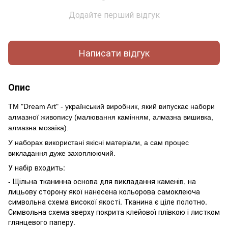
Додайте перший відгук
Написати відгук
Опис
ТМ "Dream Art" - український виробник, який випускає набори
алмазної живопису (малювання камінням, алмазна вишивка,
алмазна мозаїка).
У наборах використані якісні матеріали, а сам процес
викладання дуже захоплюючий.
У набір входить:
- Щільна тканинна основа для викладання каменів, на
лицьову сторону якої нанесена кольорова самоклеюча
символьна схема високої якості. Тканина є ціле полотно.
Символьна схема зверху покрита клейової плівкою і листком
глянцевого паперу.