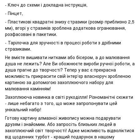
- Ключ до схеми і докладна інструкція,
- Пінцет,
- Пластикові квадратні знизу стразики (розмір приблизно 2,5
мм), вгорі у стразиків зроблена додаткова огранювання,
розфасовані в пакетики.
- Тарілочка для зручності в процесі роботи з дрібними
стразиками.
Не вмієте вишивати нитками або бісером, а до малювання
душа не лежить? Але Ви обожнюєте вироби ручної роботи, а
душа прагне до творчості? Тепер у вас є прекрасна
можливість прикрасити свій інтер'єр власноруч зробленою
картиною за допомогою захоплюючого набору для
малювання камінням!
Захоплююча новинка в світі рукоділля! Різноманітні сюжети
- лише небагато з того, що може запропонувати цей
унікальний набір!
Готову картину алмазної живопису можна подарувати
друзям і знайомим. Або запросіть близьких людей в
захоплюючий світ творчості! Адже можливість відволіктися
від щоденних турбот - кращий подарунок в нашому