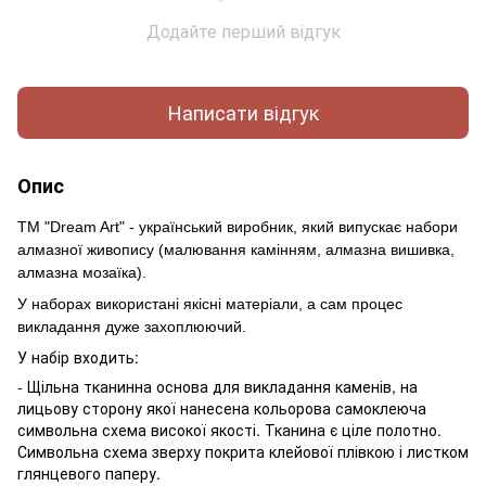
Додайте перший відгук
Написати відгук
Опис
ТМ "Dream Art" - український виробник, який випускає набори
алмазної живопису (малювання камінням, алмазна вишивка,
алмазна мозаїка).
У наборах використані якісні матеріали, а сам процес
викладання дуже захоплюючий.
У набір входить:
- Щільна тканинна основа для викладання каменів, на
лицьову сторону якої нанесена кольорова самоклеюча
символьна схема високої якості. Тканина є ціле полотно.
Символьна схема зверху покрита клейової плівкою і листком
глянцевого паперу.