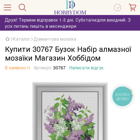
Друзі! Терміни відправок 1-3 дні. Субота/неділя вихідний. З
усіх питань пишіть в месенджери
Каталог
Діамантова мозаїка
Купити 30767 Бузок Набір алмазної
мозаїки Магазин Хоббідом
В наявності
Артикул:
30767
Написати відгук
КНОПКА
ЗВ'ЯЗКУ