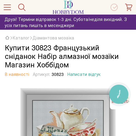
Друзі! Терміни відправок 1-3 дні. Субота/неділя вихідний. З
усіх питань пишіть в месенджери
Каталог
Діамантова мозаїка
Купити 30823 Французький
сніданок Набір алмазної мозаїки
Магазин Хоббідом
В наявності
Артикул:
30823
Написати відгук
КНОПКА
ЗВ'ЯЗКУ