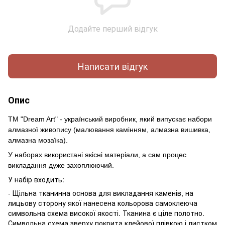
Додайте перший відгук
Написати відгук
Опис
ТМ "Dream Art" - український виробник, який випускає набори
алмазної живопису (малювання камінням, алмазна вишивка,
алмазна мозаїка).
У наборах використані якісні матеріали, а сам процес
викладання дуже захоплюючий.
У набір входить:
- Щільна тканинна основа для викладання каменів, на
лицьову сторону якої нанесена кольорова самоклеюча
символьна схема високої якості. Тканина є ціле полотно.
Символьна схема зверху покрита клейової плівкою і листком