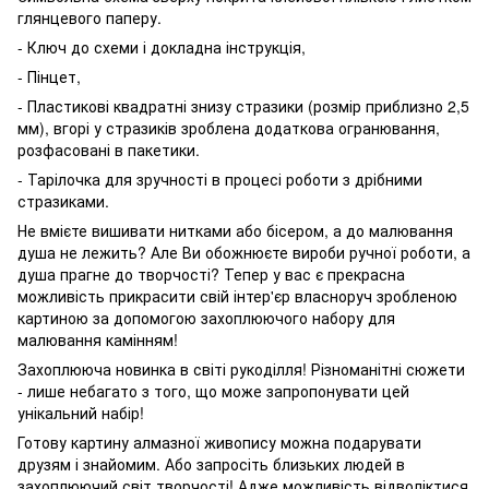
глянцевого паперу.
- Ключ до схеми і докладна інструкція,
- Пінцет,
- Пластикові квадратні знизу стразики (розмір приблизно 2,5
мм), вгорі у стразиків зроблена додаткова огранювання,
розфасовані в пакетики.
- Тарілочка для зручності в процесі роботи з дрібними
стразиками.
Не вмієте вишивати нитками або бісером, а до малювання
душа не лежить? Але Ви обожнюєте вироби ручної роботи, а
душа прагне до творчості? Тепер у вас є прекрасна
можливість прикрасити свій інтер'єр власноруч зробленою
картиною за допомогою захоплюючого набору для
малювання камінням!
Захоплююча новинка в світі рукоділля! Різноманітні сюжети
- лише небагато з того, що може запропонувати цей
унікальний набір!
Готову картину алмазної живопису можна подарувати
друзям і знайомим. Або запросіть близьких людей в
захоплюючий світ творчості! Адже можливість відволіктися