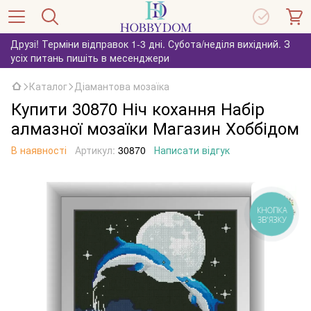
Друзі! Терміни відправок 1-3 дні. Субота/неділя вихідний. З
усіх питань пишіть в месенджери
Каталог
Діамантова мозаїка
Купити 30870 Ніч кохання Набір
алмазної мозаїки Магазин Хоббідом
В наявності
Артикул:
30870
Написати відгук
КНОПКА
ЗВ'ЯЗКУ