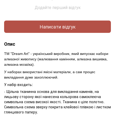
Додайте перший відгук
Написати відгук
Опис
ТМ "Dream Art" - український виробник, який випускає набори
алмазної живопису (малювання камінням, алмазна вишивка,
алмазна мозаїка).
У наборах використані якісні матеріали, а сам процес
викладання дуже захоплюючий.
У набір входить:
- Щільна тканинна основа для викладання каменів, на
лицьову сторону якої нанесена кольорова самоклеюча
символьна схема високої якості. Тканина є ціле полотно.
Символьна схема зверху покрита клейової плівкою і листком
глянцевого паперу.