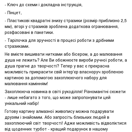
- Ключ до схеми і докладна інструкція,
- Пінцет,
- Пластикові квадратні знизу стразики (розмір приблизно 2,5
мм), вгорі у стразиків зроблена додаткова огранювання,
розфасовані в пакетики.
- Тарілочка для зручності в процесі роботи з дрібними
стразиками.
Не вмієте вишивати нитками або бісером, а до малювання
душа не лежить? Але Ви обожнюєте вироби ручної роботи, а
душа прагне до творчості? Тепер у вас є прекрасна
можливість прикрасити свій інтер'єр власноруч зробленою
картиною за допомогою захоплюючого набору для
малювання камінням!
Захоплююча новинка в світі рукоділля! Різноманітні сюжети
- лише небагато з того, що може запропонувати цей
унікальний набір!
Готову картину алмазної живопису можна подарувати
друзям і знайомим. Або запросіть близьких людей в
захоплюючий світ творчості! Адже можливість відволіктися
від щоденних турбот - кращий подарунок в нашому