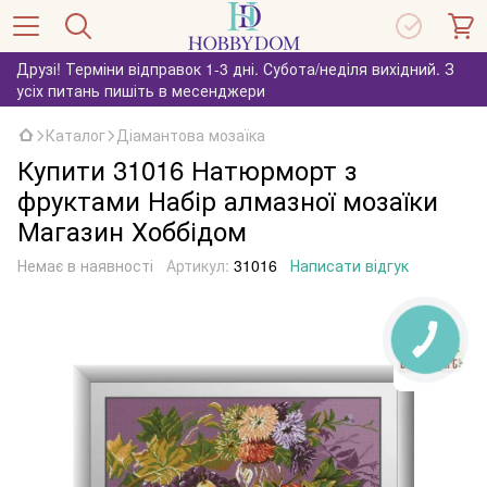
Друзі! Терміни відправок 1-3 дні. Субота/неділя вихідний. З
усіх питань пишіть в месенджери
Каталог
Діамантова мозаїка
Купити 31016 Натюрморт з
фруктами Набір алмазної мозаїки
Магазин Хоббідом
Немає в наявності
Артикул:
31016
Написати відгук
КНОПКА
ЗВ'ЯЗКУ