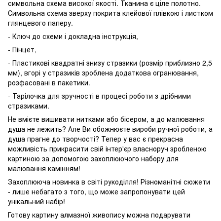
символьна схема високої якості. Тканина є ціле полотно.
Символьна схема зверху покрита клейової плівкою і листком
глянцевого паперу.
- Ключ до схеми і докладна інструкція,
- Пінцет,
- Пластикові квадратні знизу стразики (розмір приблизно 2,5
мм), вгорі у стразиків зроблена додаткова огранювання,
розфасовані в пакетики.
- Тарілочка для зручності в процесі роботи з дрібними
стразиками.
Не вмієте вишивати нитками або бісером, а до малювання
душа не лежить? Але Ви обожнюєте вироби ручної роботи, а
душа прагне до творчості? Тепер у вас є прекрасна
можливість прикрасити свій інтер'єр власноруч зробленою
картиною за допомогою захоплюючого набору для
малювання камінням!
Захоплююча новинка в світі рукоділля! Різноманітні сюжети
- лише небагато з того, що може запропонувати цей
унікальний набір!
Готову картину алмазної живопису можна подарувати