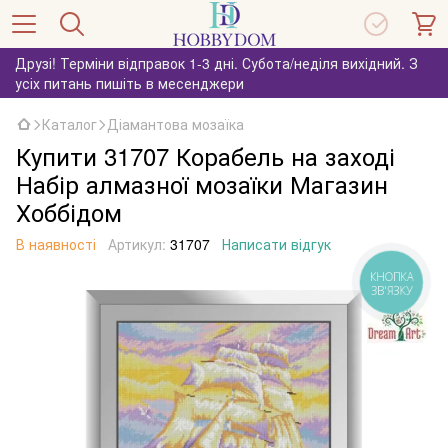
Друзі! Терміни відправок 1-3 дні. Субота/неділя вихідний. З
усіх питань пишіть в месенджери
Каталог
Діамантова мозаїка
Купити 31707 Корабель на заході
Набір алмазної мозаїки Магазин
Хоббідом
В наявності
Артикул:
31707
Написати відгук
КНОПКА
ЗВ'ЯЗКУ