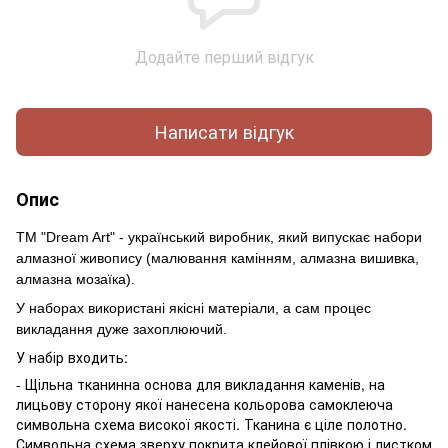
Додайте перший відгук
Написати відгук
Опис
ТМ "Dream Art" - український виробник, який випускає набори
алмазної живопису (малювання камінням, алмазна вишивка,
алмазна мозаїка).
У наборах використані якісні матеріали, а сам процес
викладання дуже захоплюючий.
У набір входить:
- Щільна тканинна основа для викладання каменів, на
лицьову сторону якої нанесена кольорова самоклеюча
символьна схема високої якості. Тканина є ціле полотно.
Символьна схема зверху покрита клейової плівкою і листком