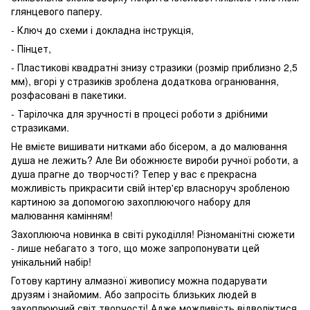
глянцевого паперу.
- Ключ до схеми і докладна інструкція,
- Пінцет,
- Пластикові квадратні знизу стразики (розмір приблизно 2,5
мм), вгорі у стразиків зроблена додаткова огранювання,
розфасовані в пакетики.
- Тарілочка для зручності в процесі роботи з дрібними
стразиками.
Не вмієте вишивати нитками або бісером, а до малювання
душа не лежить? Але Ви обожнюєте вироби ручної роботи, а
душа прагне до творчості? Тепер у вас є прекрасна
можливість прикрасити свій інтер'єр власноруч зробленою
картиною за допомогою захоплюючого набору для
малювання камінням!
Захоплююча новинка в світі рукоділля! Різноманітні сюжети
- лише небагато з того, що може запропонувати цей
унікальний набір!
Готову картину алмазної живопису можна подарувати
друзям і знайомим. Або запросіть близьких людей в
захоплюючий світ творчості! Адже можливість відволіктися