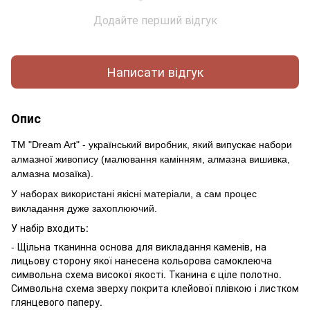
Додайте перший відгук
Написати відгук
Опис
ТМ "Dream Art" - український виробник, який випускає набори
алмазної живопису (малювання камінням, алмазна вишивка,
алмазна мозаїка).
У наборах використані якісні матеріали, а сам процес
викладання дуже захоплюючий.
У набір входить:
- Щільна тканинна основа для викладання каменів, на
лицьову сторону якої нанесена кольорова самоклеюча
символьна схема високої якості. Тканина є ціле полотно.
Символьна схема зверху покрита клейової плівкою і листком
глянцевого паперу.