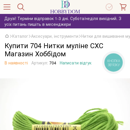
Друзі! Терміни відправок 1-3 дні. Субота/неділя вихідний. З
усіх питань пишіть в месенджери
Каталог
Аксесуари, інструменти
Нитки для вишивання му
Купити 704 Нитки муліне СХС
Магазин Хоббідом
КНОПКА
В наявності
Артикул:
704
Написати відгук
ЗВ'ЯЗКУ