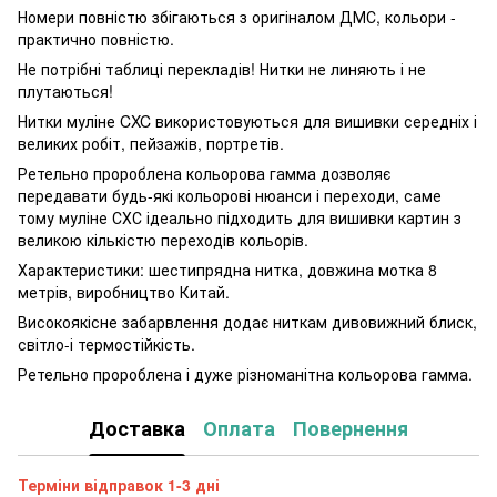
Номери повністю збігаються з оригіналом ДМС, кольори -
практично повністю.
Не потрібні таблиці перекладів! Нитки не линяють і не
плутаються!
Нитки муліне CXC використовуються для вишивки середніх і
великих робіт, пейзажів, портретів.
Ретельно пророблена кольорова гамма дозволяє
передавати будь-які кольорові нюанси і переходи, саме
тому муліне СХС ідеально підходить для вишивки картин з
великою кількістю переходів кольорів.
Характеристики: шестипрядна нитка, довжина мотка 8
метрів, виробництво Китай.
Високоякісне забарвлення додає ниткам дивовижний блиск,
світло-і термостійкість.
Ретельно пророблена і дуже різноманітна кольорова гамма.
Доставка
Оплата
Повернення
Терміни відправок 1-3 дні