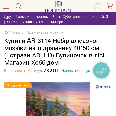
Друзі! Терміни відправок 1-3 дні. Субота/неділя вихідний. З
усіх питань пишіть в месенджери
Каталог
Діамантова мозаїка
Купити AR-3114 Набір алмазної
мозаїки на підрамнику 40*50 см
(+стрази АВ+FD) Будиночок в лісі
Магазин Хоббідом
КНОПКА
В наявності
Артикул:
AR-3114
Написати відгук
ЗВ'ЯЗКУ
З підрамником