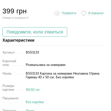
399 грн
Порівняти
В бажання
Немає в наявності
Повідомити, коли з'явиться
Характеристики
Артикул
BS53133
Короткий
опис
Розмальовка за номерами
Назва
BS53133 Картина за номерами Незламна ©Ірина
Гармаш 40 х 50 см, Без коробки
Розміри
картини
40х50 см
Пакування
Без коробки
Тематика
Люди