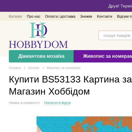
Перейти до основного контенту
Друзі! Термі
Каталог
Про нас
Оплата і доставка
Знижки
Контакти
Відгуки 
Діамантова мозаїка
Живопис за номера
Головна
Каталог
Живопис за номерами
Купити BS53133 Картина з
Магазин Хоббідом
Немає в наявності
Написати відгук