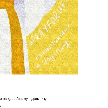
 на дерев'яному підрамнику
і