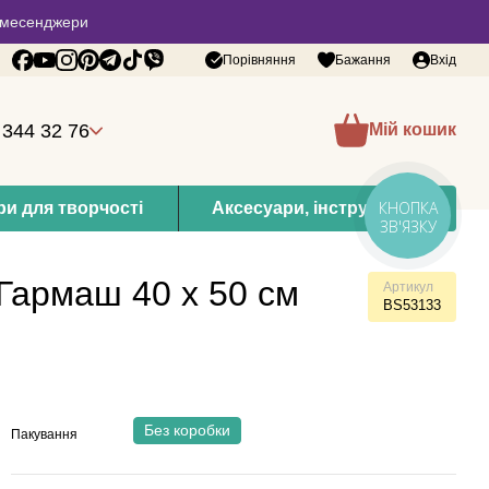
 в месенджери
Порівняння
Бажання
Вхід
 344 32 76
Мій кошик
КНОПКА
и для творчості
Аксесуари, інструменти
ЗВ'ЯЗКУ
Гармаш 40 х 50 см
Артикул
BS53133
Без коробки
Пакування