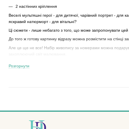
2 настінних кріплення
Веселі мультяшні герої - для дитячої, чарівний портрет - для к
яскравий натюрморт - для вітальні?
Ці сюжети - лише небагато з того, що може запропонувати цей
До того ж готову картинку відразу можна розмістити на стінці за
Але це ще не все! Набір живопису за номерами можна подарува
захоплюючий світ малювання.
Як же розфарбовувати? Нічого складного)
Розгорнути
Кожна баночка з фарбою пронумерована і відповідає номеру на 
розфарбувати як маленьку ділянку, так і поле побільше.
Творчого Вам натхнення !!!