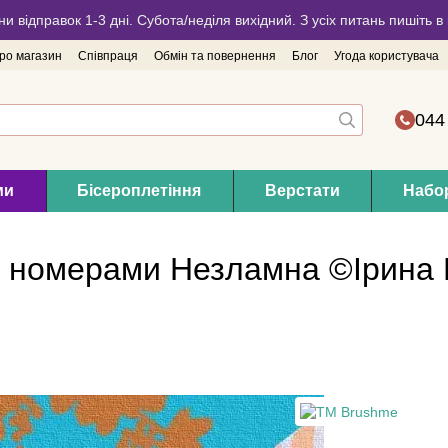
ни відправок 1-3 дні. Субота/неділя вихідний. З усіх питань пишіть
про магазин
Співпраця
Обмін та повернення
Блог
Угода користувача
044
ми
Бісероплетіння
Верстати
Набор
а номерами Незламна ©Ірина 