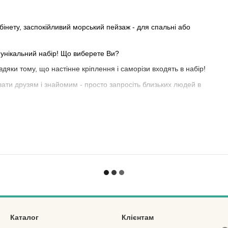
абінету, заспокійливий морський пейзаж - для спальні або
 унікальний набір! Що виберете Ви?
вдяки тому, що настінне кріплення і саморізи входять в набір!
ти друзям і знайомим - просто запросіть близьких людей в
полотні. А різні пензлики в комплекті дозволять
Каталог
Клієнтам