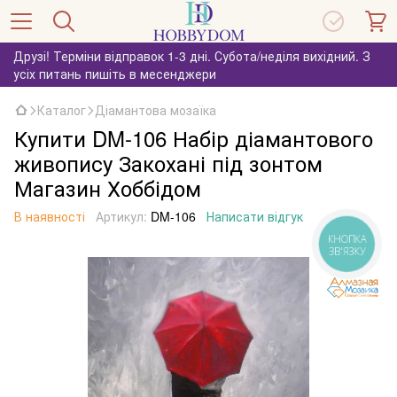
Друзі! Терміни відправок 1-3 дні. Субота/неділя вихідний. З
усіх питань пишіть в месенджери
Каталог
Діамантова мозаїка
Купити DM-106 Набір діамантового
живопису Закохані під зонтом
Магазин Хоббідом
В наявності
Артикул:
DM-106
Написати відгук
КНОПКА
ЗВ'ЯЗКУ