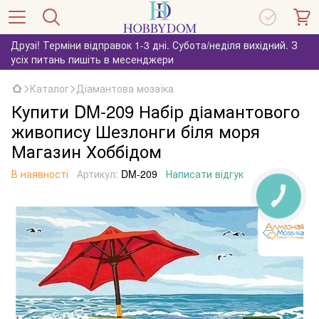
Друзі! Терміни відправок 1-3 дні. Субота/неділя вихідний. З
усіх питань пишіть в месенджери
Каталог
Діамантова мозаїка
Купити DM-209 Набір діамантового
живопису Шезлонги біля моря
Магазин Хоббідом
В наявності
Артикул:
DM-209
Написати відгук
КНОПКА
ЗВ'ЯЗКУ