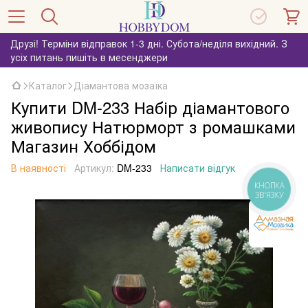
Друзі! Терміни відправок 1-3 дні. Субота/неділя вихідний. З
усіх питань пишіть в месенджери
Каталог
Діамантова мозаїка
Купити DM-233 Набір діамантового
живопису Натюрморт з ромашками
Магазин Хоббідом
В наявності
Артикул:
DM-233
Написати відгук
КНОПКА
ЗВ'ЯЗКУ