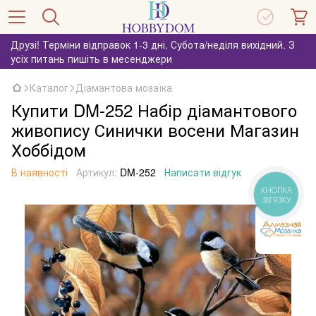
Друзі! Терміни відправок 1-3 дні. Субота/неділя вихідний. З
усіх питань пишіть в месенджери
Каталог
Діамантова мозаїка
Купити DM-252 Набір діамантового
живопису Синички восени Магазин
Хоббідом
В наявності
Артикул:
DM-252
Написати відгук
КНОПКА
ЗВ'ЯЗКУ