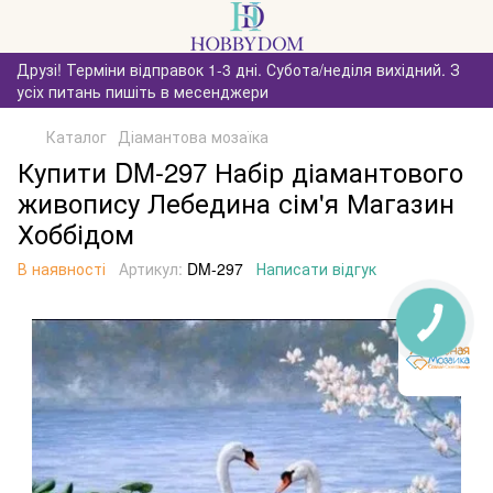
Друзі! Терміни відправок 1-3 дні. Субота/неділя вихідний. З
усіх питань пишіть в месенджери
Каталог
Діамантова мозаїка
Купити DM-297 Набір діамантового
живопису Лебедина сім'я Магазин
Хоббідом
В наявності
Артикул:
DM-297
Написати відгук