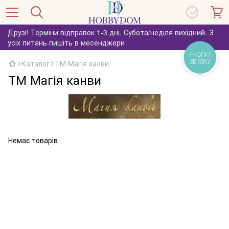
Друзі! Терміни відправок 1-3 дні. Субота/неділя вихідний. З
усіх питань пишіть в месенджери
КНОПКА
ЗВ'ЯЗКУ
Каталог
ТМ Магія канви
ТМ Магія канви
Немає товарів