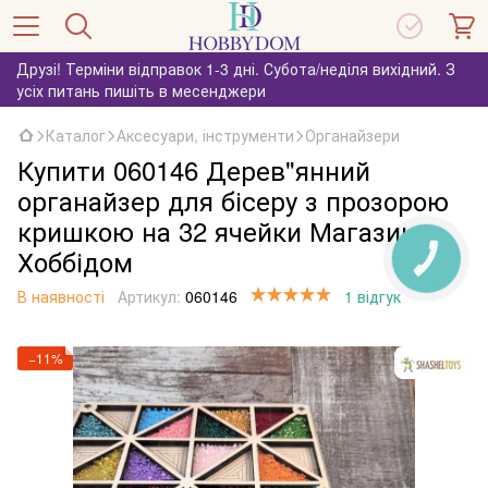
Друзі! Терміни відправок 1-3 дні. Субота/неділя вихідний. З
усіх питань пишіть в месенджери
Каталог
Аксесуари, інструменти
Органайзери
Купити 060146 Дерев"янний
органайзер для бісеру з прозорою
кришкою на 32 ячейки Магазин
Хоббідом
КНОПКА
ЗВ'ЯЗКУ
В наявності
Артикул:
060146
1 відгук
−11%