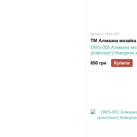
Артикул: DMS-005
ТМ Алмазна мозаїка
DMS-005 Алмазна моз
(комплект) Новорічні к
650 грн
Купити