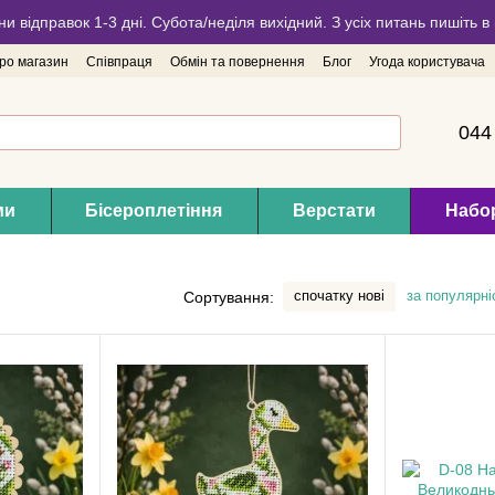
ни відправок 1-3 дні. Субота/неділя вихідний. З усіх питань пишіть
про магазин
Співпраця
Обмін та повернення
Блог
Угода користувача
044
ми
Бісероплетіння
Верстати
Набор
спочатку нові
за популярні
Сортування: