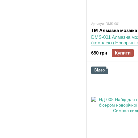
Артикул: DMS-001
ТМ Алмазна мозаїка
DMS-001 Алмазна моз
(комплект) Новорічні к
650 грн
Купити
Відео