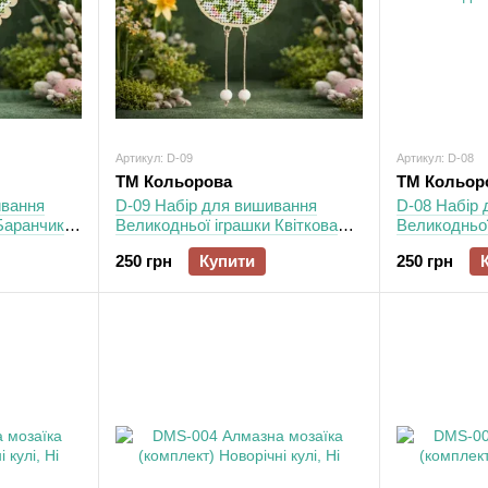
Артикул: D-09
Артикул: D-08
ТМ Кольорова
ТМ Кольор
ивання
D-09 Набір для вишивання
D-08 Набір
Баранчик
Великодньої іграшки Квіткова
Великодньої
гусочка
Паска
250 грн
Купити
250 грн