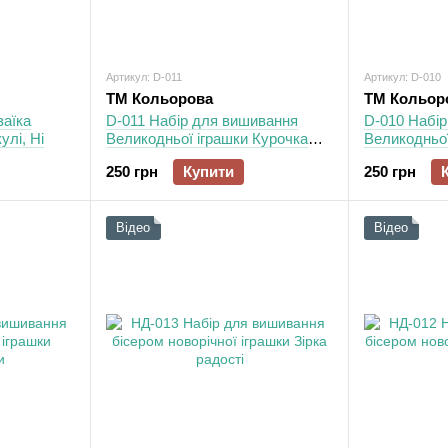
Артикул: D-011
Артикул: D-010
ТМ Кольорова
ТМ Кольор
аїка
D-011 Набір для вишивання
D-010 Набі
улі, Ні
Великодньої іграшки Курочка
Великодньої
веснянка
писанка
250 грн
Купити
250 грн
Відео
Відео