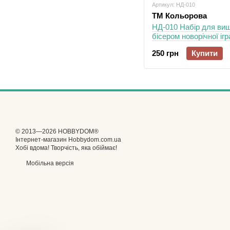
Артикул: НД-010
ТМ Кольорова
НД-010 Набір для ви
бісером новорічної іг
свободи
250 грн
Купити
© 2013—2026 HOBBYDOM®
Інтернет-магазин Hobbydom.com.ua
Хобі вдома! Творчість, яка обіймає!
Мобільна версія