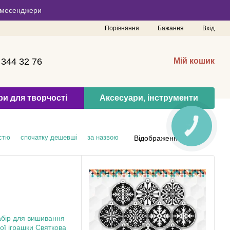
 в месенджери
Порівняння
Бажання
Вхід
 344 32 76
Мій кошик
и для творчості
Аксесуари, інструменти
стю
спочатку дешевші
за назвою
Відображення: