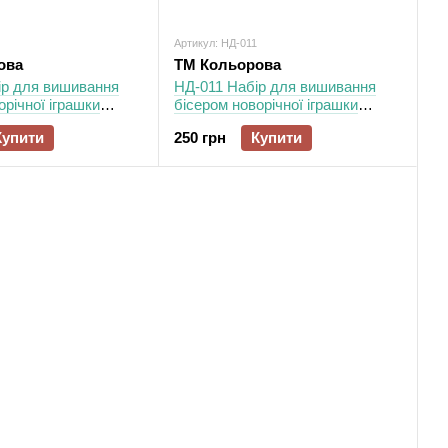
Артикул: НД-011
ова
ТМ Кольорова
ір для вишивання
НД-011 Набір для вишивання
орічної іграшки
бісером новорічної іграшки
Святкова Зоря
Купити
250 грн
Купити