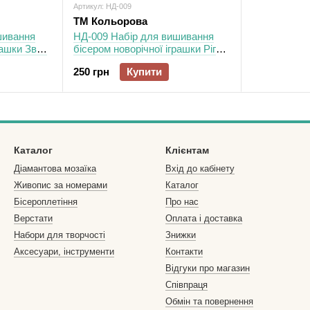
Артикул: НД-009
ТМ Кольорова
шивання
НД-009 Набір для вишивання
рашки Звук
бісером новорічної іграшки Ріг
достатку
250 грн
Купити
Каталог
Клієнтам
Діамантова мозаїка
Вхід до кабінету
Живопис за номерами
Каталог
Бісероплетіння
Про нас
Верстати
Оплата і доставка
Набори для творчості
Знижки
Аксесуари, інструменти
Контакти
Відгуки про магазин
Співпраця
Обмін та повернення