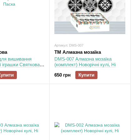
Артикул: DMS-007
ова
ТМ Алмазна мозаїка
 для вишивання
DMS-007 Алмазна мозаїка
 іграшки Святкова
(комплект) Новорічні кулі, Ні
Купити
650 грн
Купити