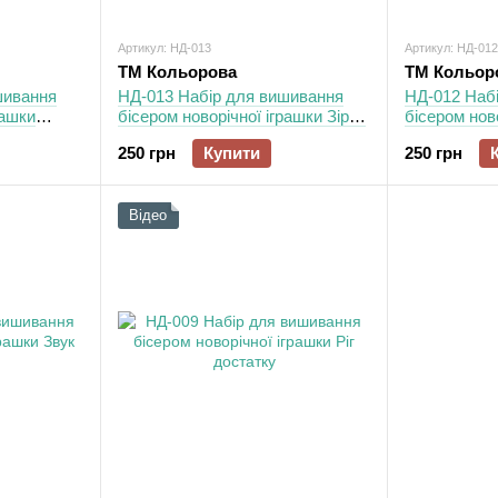
Артикул: НД-013
Артикул: НД-012
ТМ Кольорова
ТМ Кольор
шивання
НД-013 Набір для вишивання
НД-012 Наб
рашки
бісером новорічної іграшки Зірка
бісером нов
радості
Оберіг дому
250 грн
Купити
250 грн
Відео