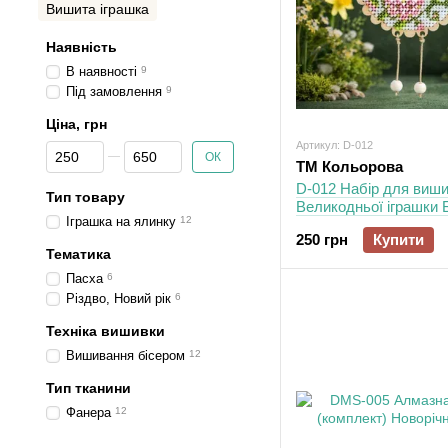
Вишита іграшка
Наявність
В наявності
9
Під замовлення
9
Ціна, грн
Артикул: D-012
Від Ціна, грн
До Ціна, грн
ОК
ТМ Кольорова
D-012 Набір для виш
Тип товару
Великодньої іграшки 
Іграшка на ялинку
12
тепла
250 грн
Купити
Тематика
Пасха
6
Різдво, Новий рік
6
Техніка вишивки
Вишивання бісером
12
Тип тканини
Фанера
12