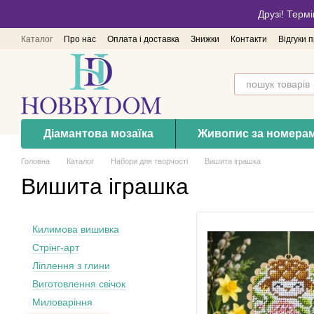
Перейти до основного контенту
Друзі! Термі
Каталог
Про нас
Оплата і доставка
Знижки
Контакти
Відгуки 
Діамантова мозаїка
Живопис за номера
Головна
Каталог
Набори для творчості
Вишита іграшка
Вишита іграшка
Килимова вишивка
Стрінг-арт
Ліплення з глини
Виготовлення свічок
Миловаріння