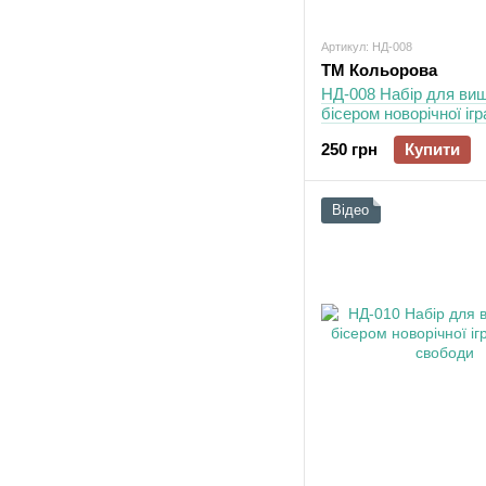
Артикул: НД-008
ТМ Кольорова
НД-008 Набір для ви
бісером новорічної іг
Символ сили
250 грн
Купити
Відео