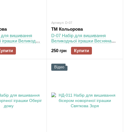
Артикул: D-07
ова
ТМ Кольорова
р для вишивання
D-07 Набір для вишивання
 іграшки Великодня
Великодньої іграшки Весняна
пташка
Купити
250 грн
Купити
Відео