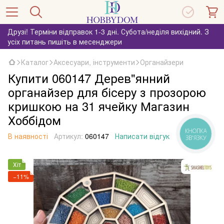
Друзі! Терміни відправок 1-3 дні. Субота/неділя вихідний. З
усіх питань пишіть в месенджери
Каталог
Аксесуари, інструменти
Органайзери
Купити 060147 Дерев"янний
органайзер для бісеру з прозорою
кришкою на 31 ячейку Магазин
Хоббідом
КНОПКА
В наявності
Артикул:
060147
Написати відгук
ЗВ'ЯЗКУ
Хіт
−11%