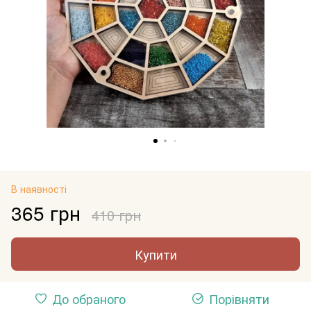
В наявності
365 грн
410 грн
Купити
До обраного
Порівняти