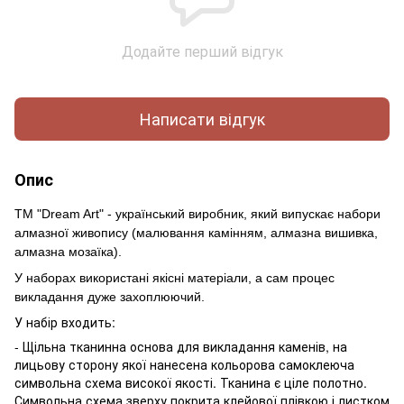
Додайте перший відгук
Написати відгук
Опис
ТМ "Dream Art" - український виробник, який випускає набори
алмазної живопису (малювання камінням, алмазна вишивка,
алмазна мозаїка).
У наборах використані якісні матеріали, а сам процес
викладання дуже захоплюючий.
У набір входить:
- Щільна тканинна основа для викладання каменів, на
лицьову сторону якої нанесена кольорова самоклеюча
символьна схема високої якості. Тканина є ціле полотно.
Символьна схема зверху покрита клейової плівкою і листком