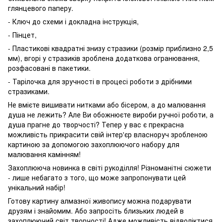
глянцевого паперу.
- Ключ до схеми і докладна інструкція,
- Пінцет,
- Пластикові квадратні знизу стразики (розмір приблизно 2,5
мм), вгорі у стразиків зроблена додаткова огранювання,
розфасовані в пакетики.
- Тарілочка для зручності в процесі роботи з дрібними
стразиками.
Не вмієте вишивати нитками або бісером, а до малювання
душа не лежить? Але Ви обожнюєте вироби ручної роботи, а
душа прагне до творчості? Тепер у вас є прекрасна
можливість прикрасити свій інтер'єр власноруч зробленою
картиною за допомогою захоплюючого набору для
малювання камінням!
Захоплююча новинка в світі рукоділля! Різноманітні сюжети
- лише небагато з того, що може запропонувати цей
унікальний набір!
Готову картину алмазної живопису можна подарувати
друзям і знайомим. Або запросіть близьких людей в
захоплюючий світ творчості! Адже можливість відволіктися