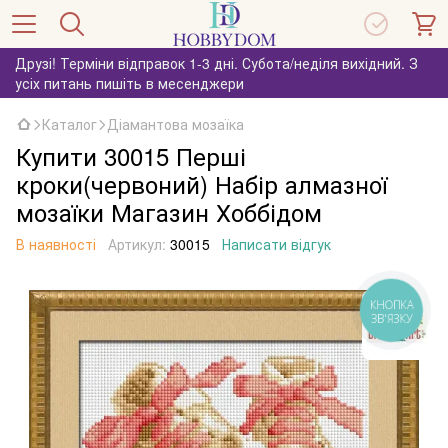
Друзі! Терміни відправок 1-3 дні. Субота/неділя вихідний. З
усіх питань пишіть в месенджери
Каталог
Діамантова мозаїка
Купити 30015 Перші
кроки(червоний) Набір алмазної
мозаїки Магазин Хоббідом
В наявності
Артикул:
30015
Написати відгук
КНОПКА
ЗВ'ЯЗКУ