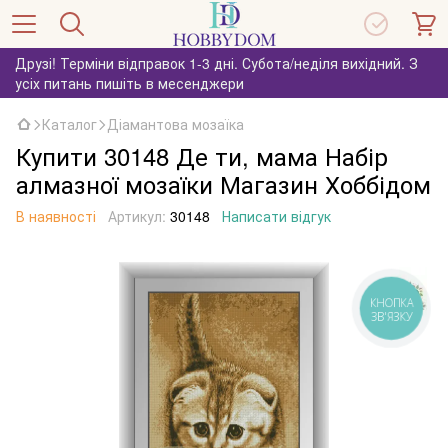
Друзі! Терміни відправок 1-3 дні. Субота/неділя вихідний. З
усіх питань пишіть в месенджери
Каталог
Діамантова мозаїка
Купити 30148 Де ти, мама Набір
алмазної мозаїки Магазин Хоббідом
В наявності
Артикул:
30148
Написати відгук
КНОПКА
ЗВ'ЯЗКУ