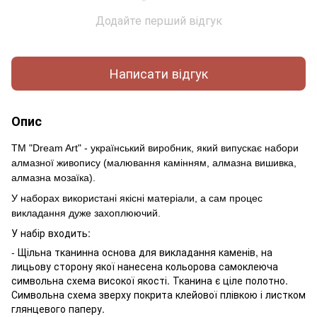
Додайте перший відгук
Написати відгук
Опис
ТМ "Dream Art" - український виробник, який випускає набори
алмазної живопису (малювання камінням, алмазна вишивка,
алмазна мозаїка).
У наборах використані якісні матеріали, а сам процес
викладання дуже захоплюючий.
У набір входить:
- Щільна тканинна основа для викладання каменів, на
лицьову сторону якої нанесена кольорова самоклеюча
символьна схема високої якості. Тканина є ціле полотно.
Символьна схема зверху покрита клейової плівкою і листком
глянцевого паперу.