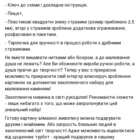
- Ключ до схеми і докладна інструкція,
- Пінцет,
- Пластикові квадратні знизу стразики (розмір приблизно 2,5
мм), вгорі у стразиків зроблена додаткова огранювання,
розфасовані в пакетики.
- Тарілочка для зручності в процесі роботи з дрібними
стразиками.
Не вмієте вишивати нитками або бісером, а до малювання
душа не лежить? Але Ви обожнюєте вироби ручної роботи, а
душа прагне до творчості? Тепер у вас є прекрасна
можливість прикрасити свій інтер'єр власноруч зробленою
картиною за допомогою захоплюючого набору для
малювання камінням!
Захоплююча новинка в світі рукоділля! Різноманітні сюжети
- лише небагато з того, що може запропонувати цей
унікальний набір!
Готову картину алмазної живопису можна подарувати
друзям і знайомим. Або запросіть близьких людей в
захоплюючий світ творчості! Адже можливість відволіктися
від щоденних турбот - кращий подарунок в нашому