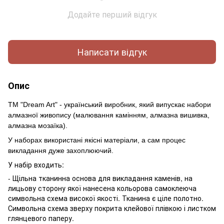
Додайте перший відгук
Написати відгук
Опис
ТМ "Dream Art" - український виробник, який випускає набори
алмазної живопису (малювання камінням, алмазна вишивка,
алмазна мозаїка).
У наборах використані якісні матеріали, а сам процес
викладання дуже захоплюючий.
У набір входить:
- Щільна тканинна основа для викладання каменів, на
лицьову сторону якої нанесена кольорова самоклеюча
символьна схема високої якості. Тканина є ціле полотно.
Символьна схема зверху покрита клейової плівкою і листком
глянцевого паперу.