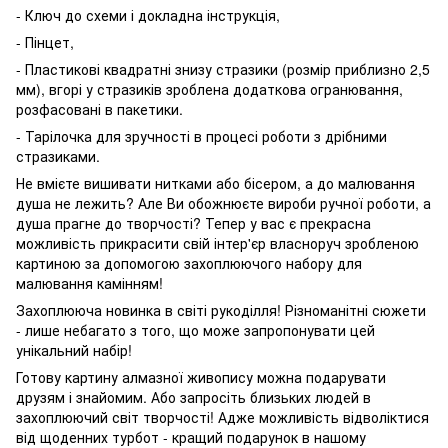
- Ключ до схеми і докладна інструкція,
- Пінцет,
- Пластикові квадратні знизу стразики (розмір приблизно 2,5
мм), вгорі у стразиків зроблена додаткова огранювання,
розфасовані в пакетики.
- Тарілочка для зручності в процесі роботи з дрібними
стразиками.
Не вмієте вишивати нитками або бісером, а до малювання
душа не лежить? Але Ви обожнюєте вироби ручної роботи, а
душа прагне до творчості? Тепер у вас є прекрасна
можливість прикрасити свій інтер'єр власноруч зробленою
картиною за допомогою захоплюючого набору для
малювання камінням!
Захоплююча новинка в світі рукоділля! Різноманітні сюжети
- лише небагато з того, що може запропонувати цей
унікальний набір!
Готову картину алмазної живопису можна подарувати
друзям і знайомим. Або запросіть близьких людей в
захоплюючий світ творчості! Адже можливість відволіктися
від щоденних турбот - кращий подарунок в нашому