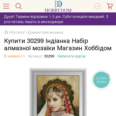
Друзі! Терміни відправок 1-3 дні. Субота/неділя вихідний. З
усіх питань пишіть в месенджери
Каталог
Діамантова мозаїка
Купити 30299 Індіанка Набір
алмазної мозаїки Магазин Хоббідом
В наявності
Артикул:
30299
Написати відгук
КНОПКА
ЗВ'ЯЗКУ