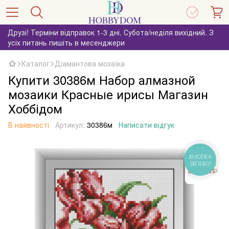
Друзі! Терміни відправок 1-3 дні. Субота/неділя вихідний. З
усіх питань пишіть в месенджери
Каталог
Діамантова мозаїка
Купити 30386м Набор алмазной
мозаики Красные ирисы Магазин
Хоббідом
В наявності
Артикул:
30386м
Написати відгук
КНОПКА
ЗВ'ЯЗКУ