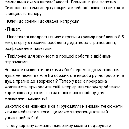
символьна схема високої якості. Тканина є ціле полотно.
Символьна схема зверху покрита клейової плівкою і листком
глянцевого паперу.
- Ключ до схеми і докладна інструкція,
- Пінцет,
- Пластикові квадратні знизу стразики (розмір приблизно 2,5
мм), вгорі у стразиків зроблена додаткова огранювання,
розфасовані в пакетики.
- Тарілочка для зручності в процесі роботи з дрібними
стразиками.
Не вмієте вишивати нитками або бісером, а до малювання
душа не лежить? Але Ви обожнюєте вироби ручної роботи, а
душа прагне до творчості? Тепер у вас є прекрасна
можливість прикрасити свій інтер'єр власноруч зробленою
картиною за допомогою захоплюючого набору для
малювання камінням!
Захоплююча новинка в світі рукоділля! Різноманітні сюжети
- лише небагато з того, що може запропонувати цей
унікальний набір!
Готову картину алмазної живопису можна подарувати