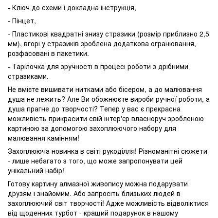
- Ключ до схеми і докладна інструкція,
- Пінцет,
- Пластикові квадратні знизу стразики (розмір приблизно 2,5
мм), вгорі у стразиків зроблена додаткова огранювання,
розфасовані в пакетики.
- Тарілочка для зручності в процесі роботи з дрібними
стразиками.
Не вмієте вишивати нитками або бісером, а до малювання
душа не лежить? Але Ви обожнюєте вироби ручної роботи, а
душа прагне до творчості? Тепер у вас є прекрасна
можливість прикрасити свій інтер'єр власноруч зробленою
картиною за допомогою захоплюючого набору для
малювання камінням!
Захоплююча новинка в світі рукоділля! Різноманітні сюжети
- лише небагато з того, що може запропонувати цей
унікальний набір!
Готову картину алмазної живопису можна подарувати
друзям і знайомим. Або запросіть близьких людей в
захоплюючий світ творчості! Адже можливість відволіктися
від щоденних турбот - кращий подарунок в нашому