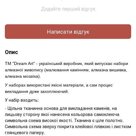
Додайте перший відгук
Написати відгук
Опис
ТМ "Dream Art" - український виробник, який випускає набори
алмазної живопису (малювання камінням, алмазна вишивка,
алмазна мозаїка).
У наборах використані якісні матеріали, а сам процес
викладання дуже захоплюючий.
У набір входить:
- Щільна тканинна основа для викладання каменів, на
лицьову сторону якої нанесена кольорова самоклеюча
символьна схема високої якості. Тканина є ціле полотно.
Символьна схема зверху покрита клейової плівкою і листком
глянцевого паперу.