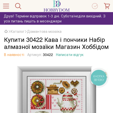
Друзі! Терміни відправок 1-3 дні. Субота/неділя вихідний. З
усіх питань пишіть в месенджери
Каталог
Діамантова мозаїка
Купити 30422 Кава і пончики Набір
алмазної мозаїки Магазин Хоббідом
В наявності
Артикул:
30422
Написати відгук
КНОПКА
ЗВ'ЯЗКУ