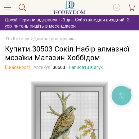
Друзі! Терміни відправок 1-3 дні. Субота/неділя вихідний. З
усіх питань пишіть в месенджери
Каталог
Діамантова мозаїка
Купити 30503 Сокіл Набір алмазної
мозаїки Магазин Хоббідом
В наявності
Артикул:
30503
Написати відгук
КНОПКА
ЗВ'ЯЗКУ