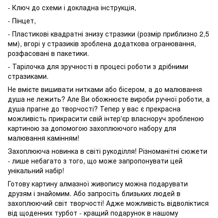
- Ключ до схеми і докладна інструкція,
- Пінцет,
- Пластикові квадратні знизу стразики (розмір приблизно 2,5
мм), вгорі у стразиків зроблена додаткова огранювання,
розфасовані в пакетики.
- Тарілочка для зручності в процесі роботи з дрібними
стразиками.
Не вмієте вишивати нитками або бісером, а до малювання
душа не лежить? Але Ви обожнюєте вироби ручної роботи, а
душа прагне до творчості? Тепер у вас є прекрасна
можливість прикрасити свій інтер'єр власноруч зробленою
картиною за допомогою захоплюючого набору для
малювання камінням!
Захоплююча новинка в світі рукоділля! Різноманітні сюжети
- лише небагато з того, що може запропонувати цей
унікальний набір!
Готову картину алмазної живопису можна подарувати
друзям і знайомим. Або запросіть близьких людей в
захоплюючий світ творчості! Адже можливість відволіктися
від щоденних турбот - кращий подарунок в нашому