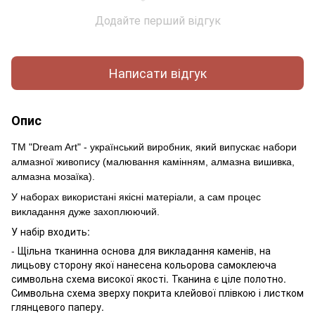
Додайте перший відгук
Написати відгук
Опис
ТМ "Dream Art" - український виробник, який випускає набори
алмазної живопису (малювання камінням, алмазна вишивка,
алмазна мозаїка).
У наборах використані якісні матеріали, а сам процес
викладання дуже захоплюючий.
У набір входить:
- Щільна тканинна основа для викладання каменів, на
лицьову сторону якої нанесена кольорова самоклеюча
символьна схема високої якості. Тканина є ціле полотно.
Символьна схема зверху покрита клейової плівкою і листком
глянцевого паперу.