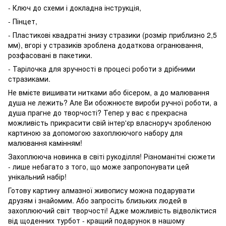
- Ключ до схеми і докладна інструкція,
- Пінцет,
- Пластикові квадратні знизу стразики (розмір приблизно 2,5
мм), вгорі у стразиків зроблена додаткова огранювання,
розфасовані в пакетики.
- Тарілочка для зручності в процесі роботи з дрібними
стразиками.
Не вмієте вишивати нитками або бісером, а до малювання
душа не лежить? Але Ви обожнюєте вироби ручної роботи, а
душа прагне до творчості? Тепер у вас є прекрасна
можливість прикрасити свій інтер'єр власноруч зробленою
картиною за допомогою захоплюючого набору для
малювання камінням!
Захоплююча новинка в світі рукоділля! Різноманітні сюжети
- лише небагато з того, що може запропонувати цей
унікальний набір!
Готову картину алмазної живопису можна подарувати
друзям і знайомим. Або запросіть близьких людей в
захоплюючий світ творчості! Адже можливість відволіктися
від щоденних турбот - кращий подарунок в нашому