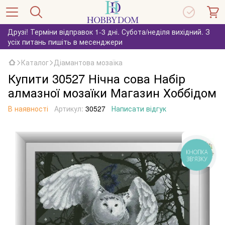
Друзі! Терміни відправок 1-3 дні. Субота/неділя вихідний. З
усіх питань пишіть в месенджери
Каталог
Діамантова мозаїка
Купити 30527 Нічна сова Набір
алмазної мозаїки Магазин Хоббідом
В наявності
Артикул:
30527
Написати відгук
КНОПКА
ЗВ'ЯЗКУ