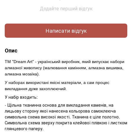
Додайте перший відгук
Написати відгук
Опис
ТМ "Dream Art" - український виробник, який випускає набори
алмазної живопису (малювання камінням, алмазна вишивка,
алмазна мозаїка).
У наборах використані якісні матеріали, а сам процес
викладання дуже захоплюючий.
У набір входить:
- Щільна тканинна основа для викладання каменів, на
лицьову сторону якої нанесена кольорова самоклеюча
символьна схема високої якості. Тканина є ціле полотно.
Символьна схема зверху покрита клейової плівкою і листком
глянцевого паперу.