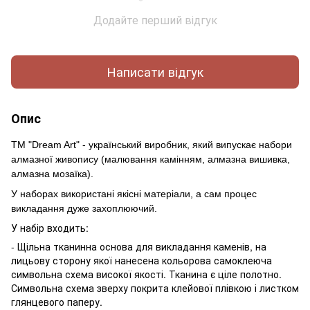
Додайте перший відгук
Написати відгук
Опис
ТМ "Dream Art" - український виробник, який випускає набори
алмазної живопису (малювання камінням, алмазна вишивка,
алмазна мозаїка).
У наборах використані якісні матеріали, а сам процес
викладання дуже захоплюючий.
У набір входить:
- Щільна тканинна основа для викладання каменів, на
лицьову сторону якої нанесена кольорова самоклеюча
символьна схема високої якості. Тканина є ціле полотно.
Символьна схема зверху покрита клейової плівкою і листком
глянцевого паперу.