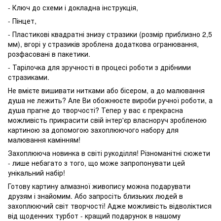
- Ключ до схеми і докладна інструкція,
- Пінцет,
- Пластикові квадратні знизу стразики (розмір приблизно 2,5
мм), вгорі у стразиків зроблена додаткова огранювання,
розфасовані в пакетики.
- Тарілочка для зручності в процесі роботи з дрібними
стразиками.
Не вмієте вишивати нитками або бісером, а до малювання
душа не лежить? Але Ви обожнюєте вироби ручної роботи, а
душа прагне до творчості? Тепер у вас є прекрасна
можливість прикрасити свій інтер'єр власноруч зробленою
картиною за допомогою захоплюючого набору для
малювання камінням!
Захоплююча новинка в світі рукоділля! Різноманітні сюжети
- лише небагато з того, що може запропонувати цей
унікальний набір!
Готову картину алмазної живопису можна подарувати
друзям і знайомим. Або запросіть близьких людей в
захоплюючий світ творчості! Адже можливість відволіктися
від щоденних турбот - кращий подарунок в нашому