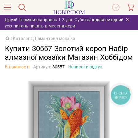
Друзі! Терміни відправок 1-3 дні. Субота/неділя вихідний. З
усіх питань пишіть в месенджери
Каталог
Діамантова мозаїка
Купити 30557 Золотий короп Набір
алмазної мозаїки Магазин Хоббідом
В наявності
Артикул:
30557
Написати відгук
КНОПКА
ЗВ'ЯЗКУ