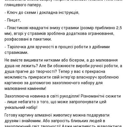
глянцевого паперу.
- Ключ до схеми і докладна інструкція,
- Пінцет,
- Пластикові квадратні знизу стразики (розмір приблизно 2,5
мм), вгорі у стразиків зроблена додаткова огранювання,
розфасовані в пакетики.
- Тарілочка для зручності в процесі роботи з дрібними
стразиками.
Не вмієте вишивати нитками або бісером, а до малювання
душа не лежить? Але Ви обожнюєте вироби ручної роботи, а
душа прагне до творчості? Тепер у вас є прекрасна
можливість прикрасити свій інтер'єр власноруч зробленою
картиною за допомогою захоплюючого набору для
малювання камінням!
Захоплююча новинка в світі рукоділля! Різноманітні сюжети
- лише небагато з того, що може запропонувати цей
унікальний набір!
Готову картину алмазної живопису можна подарувати
друзям і знайомим. Або запросіть близьких людей в
захоплюючий світ творчості! Адже можливість відволіктися