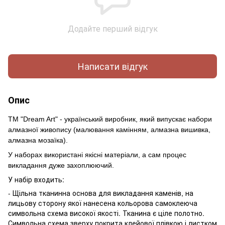
Додайте перший відгук
Написати відгук
Опис
ТМ "Dream Art" - український виробник, який випускає набори
алмазної живопису (малювання камінням, алмазна вишивка,
алмазна мозаїка).
У наборах використані якісні матеріали, а сам процес
викладання дуже захоплюючий.
У набір входить:
- Щільна тканинна основа для викладання каменів, на
лицьову сторону якої нанесена кольорова самоклеюча
символьна схема високої якості. Тканина є ціле полотно.
Символьна схема зверху покрита клейової плівкою і листком