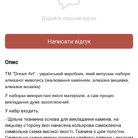
Додайте перший відгук
Написати відгук
Опис
ТМ "Dream Art" - український виробник, який випускає набори
алмазної живопису (малювання камінням, алмазна вишивка,
алмазна мозаїка).
У наборах використані якісні матеріали, а сам процес
викладання дуже захоплюючий.
У набір входить:
- Щільна тканинна основа для викладання каменів, на
лицьову сторону якої нанесена кольорова самоклеюча
символьна схема високої якості. Тканина є ціле полотно.
Символьна схема зверху покрита клейової плівкою і листком