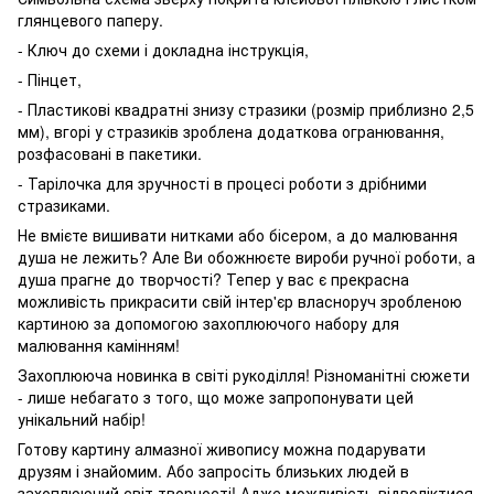
глянцевого паперу.
- Ключ до схеми і докладна інструкція,
- Пінцет,
- Пластикові квадратні знизу стразики (розмір приблизно 2,5
мм), вгорі у стразиків зроблена додаткова огранювання,
розфасовані в пакетики.
- Тарілочка для зручності в процесі роботи з дрібними
стразиками.
Не вмієте вишивати нитками або бісером, а до малювання
душа не лежить? Але Ви обожнюєте вироби ручної роботи, а
душа прагне до творчості? Тепер у вас є прекрасна
можливість прикрасити свій інтер'єр власноруч зробленою
картиною за допомогою захоплюючого набору для
малювання камінням!
Захоплююча новинка в світі рукоділля! Різноманітні сюжети
- лише небагато з того, що може запропонувати цей
унікальний набір!
Готову картину алмазної живопису можна подарувати
друзям і знайомим. Або запросіть близьких людей в
захоплюючий світ творчості! Адже можливість відволіктися