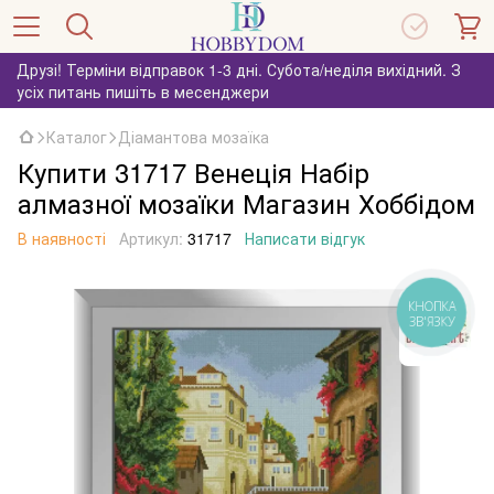
Друзі! Терміни відправок 1-3 дні. Субота/неділя вихідний. З
усіх питань пишіть в месенджери
Каталог
Діамантова мозаїка
Купити 31717 Венеція Набір
алмазної мозаїки Магазин Хоббідом
В наявності
Артикул:
31717
Написати відгук
КНОПКА
ЗВ'ЯЗКУ