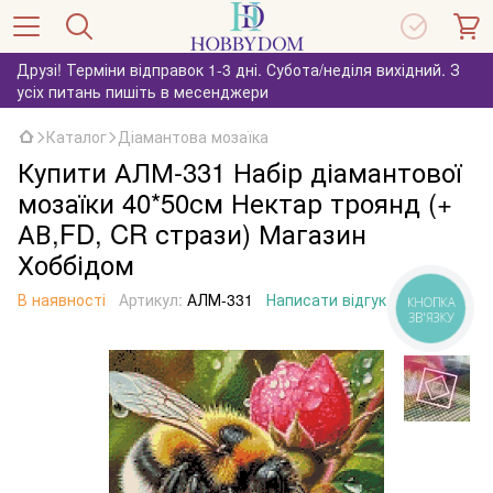
Друзі! Терміни відправок 1-3 дні. Субота/неділя вихідний. З
усіх питань пишіть в месенджери
Каталог
Діамантова мозаїка
Купити АЛМ-331 Набір діамантової
мозаїки 40*50см Нектар троянд (+
АВ,FD, CR стрази) Магазин
Хоббідом
В наявності
Артикул:
АЛМ-331
Написати відгук
КНОПКА
ЗВ'ЯЗКУ