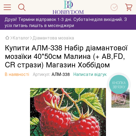
Друзі! Терміни відправок 1-3 дні. Субота/неділя вихідний. З
усіх питань пишіть в месенджери
Каталог
Діамантова мозаїка
Купити АЛМ-338 Набір діамантової
мозаїки 40*50см Малина (+ АВ,FD,
CR стрази) Магазин Хоббідом
В наявності
Артикул:
АЛМ-338
Написати відгук
КНОПКА
ЗВ'ЯЗКУ