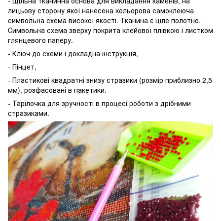
- Щільна тканинна основа для викладання каменів, на
лицьову сторону якої нанесена кольорова самоклеюча
символьна схема високої якості. Тканина є ціле полотно.
Символьна схема зверху покрита клейової плівкою і листком
глянцевого паперу.
- Ключ до схеми і докладна інструкція,
- Пінцет,
- Пластикові квадратні знизу стразики (розмір приблизно 2,5
мм), розфасовані в пакетики.
- Тарілочка для зручності в процесі роботи з дрібними
стразиками.