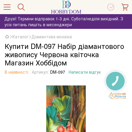
Друзі! Терміни відправок 1-3 дні. Субота/неділя вихідний. З
усіх питань пишіть в месенджери
Каталог
Діамантова мозаїка
Купити DM-097 Набір діамантового
живопису Червона квіточка
Магазин Хоббідом
В наявності
Артикул:
DM-097
Написати відгук
КНОПКА
ЗВ'ЯЗКУ