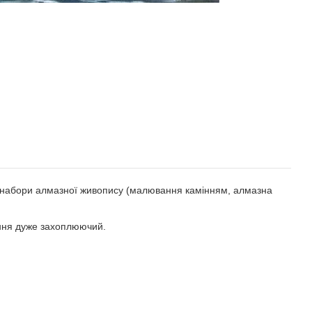
є набори алмазної живопису (малювання камінням, алмазна
ання дуже захоплюючий.