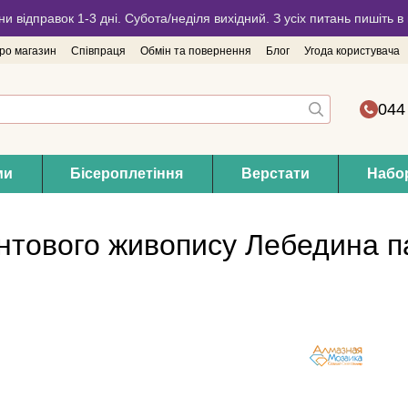
ни відправок 1-3 дні. Субота/неділя вихідний. З усіх питань пишіть
про магазин
Співпраця
Обмін та повернення
Блог
Угода користувача
044
ми
Бісероплетіння
Верстати
Набор
нтового живопису Лебедина п