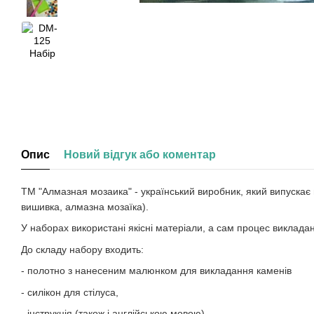
Опис
Новий відгук або коментар
ТМ "Алмазная мозаика" - український виробник, який випуска
вишивка, алмазна мозаїка).
У наборах використані якісні матеріали, а сам процес виклад
До складу набору входить:
- полотно з нанесеним малюнком для викладання каменів
- силікон для стілуса,
- інструкція (також і англійською мовою),