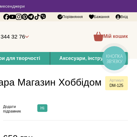
 в месенджери
Порівняння
Бажання
Вхід
 344 32 76
Мій кошик
КНОПКА
и для творчості
Аксесуари, інструменти
ЗВ'ЯЗКУ
ара Магазин Хоббідом
Артикул
DM-125
Додати
Ні
підрамник