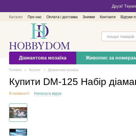
Перейти до основного контенту
Друзі! Термі
Каталог
Про нас
Оплата і доставка
Знижки
Контакти
Відгуки 
Діамантова мозаїка
Живопис за номера
Головна
Каталог
Діамантова мозаїка
Купити DM-125 Набір діама
В наявності
Написати відгук