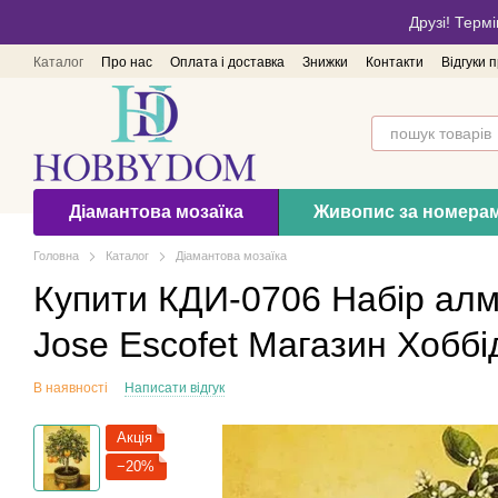
Перейти до основного контенту
Друзі! Термі
Каталог
Про нас
Оплата і доставка
Знижки
Контакти
Відгуки 
Діамантова мозаїка
Живопис за номера
Головна
Каталог
Діамантова мозаїка
Купити КДИ-0706 Набір алм
Jоse Escofet Магазин Хобб
В наявності
Написати відгук
Акція
−20%