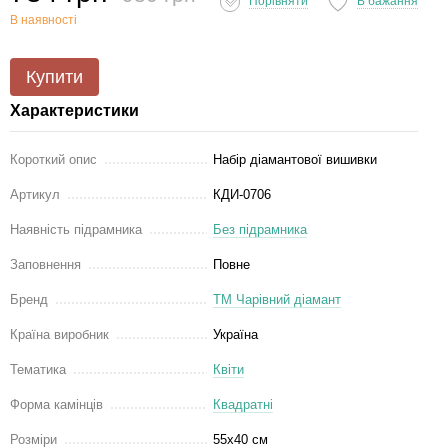
Порівняти
В бажання
В наявності
Купити
Характеристики
Короткий опис
Набір діамантової вишивки
Артикул
КДИ-0706
Наявність підрамника
Без підрамника
Заповнення
Повне
Бренд
ТМ Чарівний діамант
Країна виробник
Україна
Тематика
Квіти
Форма камінців
Квадратні
Розміри
55х40 см