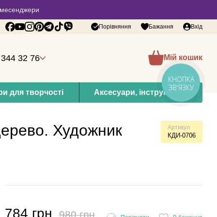
 в месенджери
Порівняння
Бажання
Вхід
 344 32 76
Мій кошик
КНОПКА
ЗВ'ЯЗКУ
и для творчості
Аксесуари, інструменти
дерево. Художник
Артикул
КДИ-0706
784 грн
980 грн