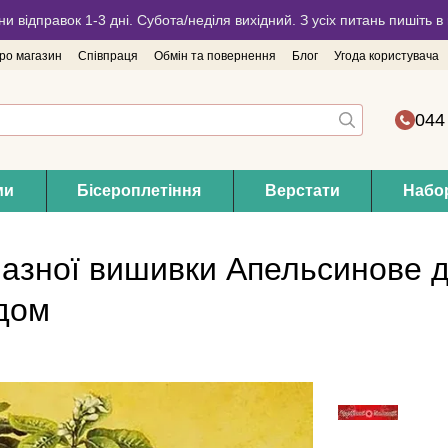
ни відправок 1-3 дні. Субота/неділя вихідний. З усіх питань пишіть
про магазин
Співпраця
Обмін та повернення
Блог
Угода користувача
044
ми
Бісероплетіння
Верстати
Набор
азної вишивки Апельсинове 
ідом