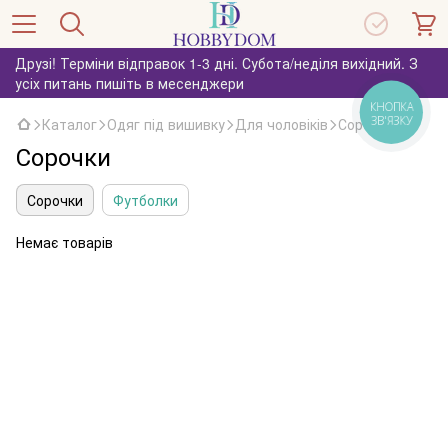
Друзі! Терміни відправок 1-3 дні. Субота/неділя вихідний. З
усіх питань пишіть в месенджери
КНОПКА
ЗВ'ЯЗКУ
Каталог
Одяг під вишивку
Для чоловіків
Сорочки
Сорочки
Сорочки
Футболки
Немає товарів