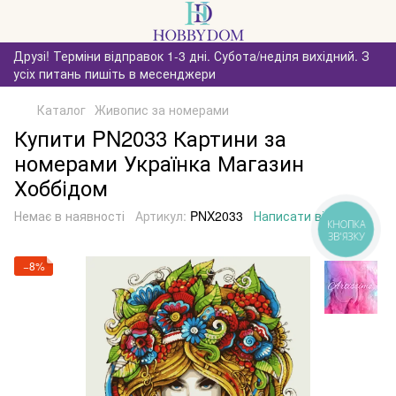
Друзі! Терміни відправок 1-3 дні. Субота/неділя вихідний. З
усіх питань пишіть в месенджери
Каталог
Живопис за номерами
Купити PN2033 Картини за
номерами Українка Магазин
Хоббідом
Немає в наявності
Артикул:
PNX2033
Написати відгук
КНОПКА
ЗВ'ЯЗКУ
−8%