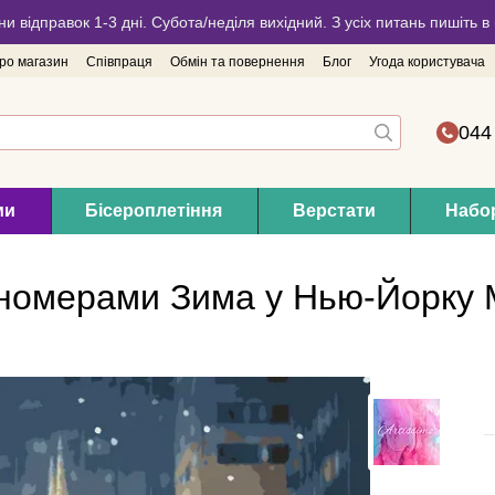
ни відправок 1-3 дні. Субота/неділя вихідний. З усіх питань пишіть
про магазин
Співпраця
Обмін та повернення
Блог
Угода користувача
044
ми
Бісероплетіння
Верстати
Набор
 номерами Зима у Нью-Йорку 