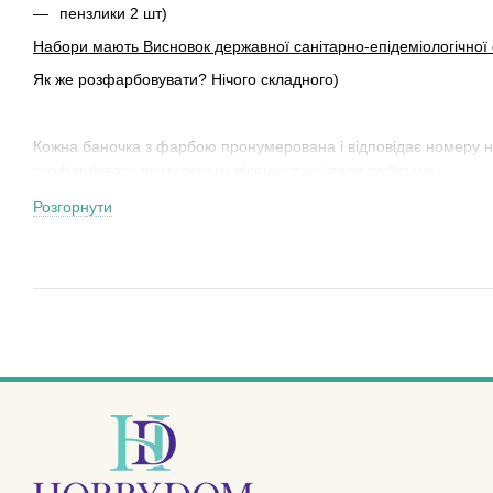
пензлики 2 шт)
Набори мають Висновок державної санітарно-епідеміологічної 
Як же розфарбовувати? Нічого складного)
Кожна баночка з фарбою пронумерована і відповідає номеру на 
розфарбувати як маленьку ділянку, так і поле побільше.
Творчого Вам натхнення !!!
Розгорнути