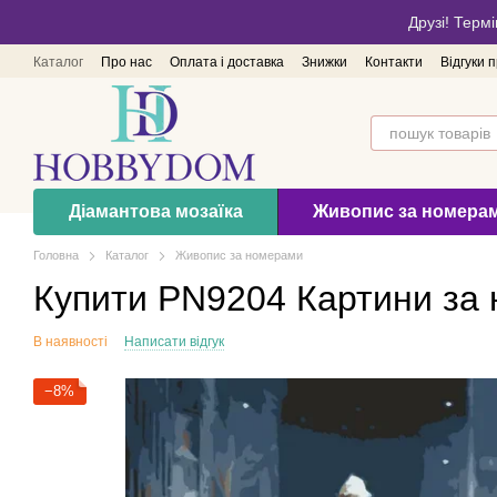
Перейти до основного контенту
Друзі! Термі
Каталог
Про нас
Оплата і доставка
Знижки
Контакти
Відгуки 
Діамантова мозаїка
Живопис за номера
Головна
Каталог
Живопис за номерами
Купити PN9204 Картини за
В наявності
Написати відгук
−8%