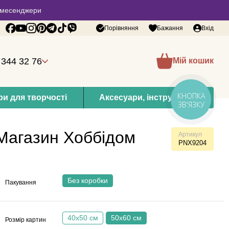
 в месенджери
Порівняння
Бажання
Вхід
 344 32 76
Мій кошик
КНОПКА
и для творчості
Аксесуари, інструменти
ЗВ'ЯЗКУ
Магазин Хоббідом
Артикул
PNX9204
Без коробки
Пакування
40х50 см
50х60 см
Розмір картин