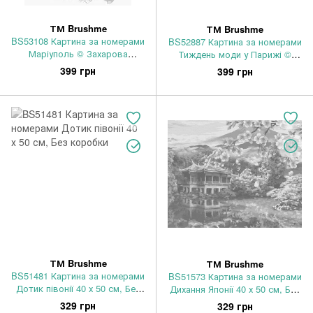
ТМ Brushme
ТМ Brushme
BS53108 Картина за номерами
BS52887 Картина за номерами
Маріуполь © Захарова
Тиждень моди у Парижі ©
Наталія 40 х 50 см, Без
Tany Moko 40 х 50 см, Без
399 грн
399 грн
коробки
коробки
ТМ Brushme
ТМ Brushme
BS51481 Картина за номерами
BS51573 Картина за номерами
Дотик півонії 40 х 50 см, Без
Дихання Японії 40 х 50 см, Без
коробки
коробки
329 грн
329 грн