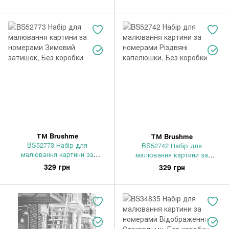
Без коробки
Без коробки
ТМ Brushme
ТМ Brushme
BS52773 Набір для
BS52742 Набір для
малювання картини за
малювання картини за
номерами Зимовий затишок,
номерами Різдвяні
329 грн
329 грн
Без коробки
капелюшки, Без коробки