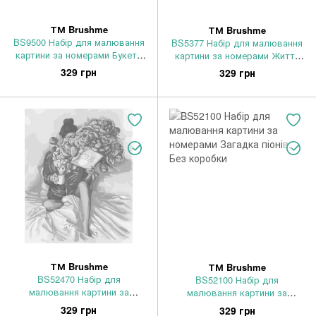
ТМ Brushme
ТМ Brushme
BS9500 Набір для малювання
BS5377 Набір для малювання
картини за номерами Букети
картини за номерами Життя
на вікні, Без коробки
Таймс-сквер, Без коробки
329 грн
329 грн
ТМ Brushme
ТМ Brushme
BS52470 Набір для
BS52100 Набір для
малювання картини за
малювання картини за
номерами Історія піонів, Без
номерами Загадка піонів, Без
329 грн
329 грн