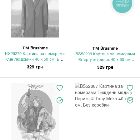
КНОПКА
ЗВ'ЯЗКУ
ТМ Brushme
ТМ Brushme
BS29279 Картина за номерами
BS52208 Картина за номерами
Син людський 40 х 50 см, Без
Вітер у вітрилах 40 х 50 см,
коробки
Без коробки
329 грн
329 грн