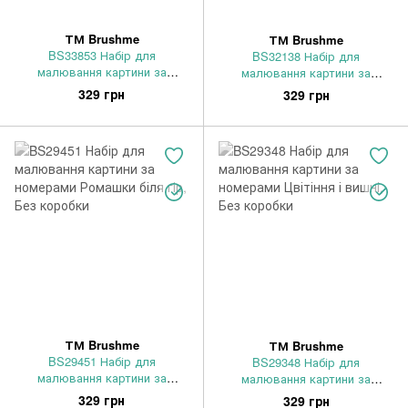
ТМ Brushme
ТМ Brushme
BS33853 Набір для
BS32138 Набір для
малювання картини за
малювання картини за
номерами Мальовниче
номерами Вечір біля Тадж-
329 грн
329 грн
кохання, Без коробки
Махал, Без коробки
ТМ Brushme
ТМ Brushme
BS29451 Набір для
BS29348 Набір для
малювання картини за
малювання картини за
номерами Ромашки біля гір,
номерами Цвітіння і вишні,
329 грн
329 грн