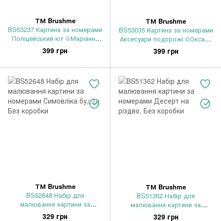
ТМ Brushme
ТМ Brushme
BS53237 Картина за номерами
BS53035 Картина за номерами
Поліцейський кіт ©Маріанна
Аксесуари подорожі ©Оксана
Пащук 40 х 50 см, Без коробки
Воробей 40 х 50 см, Без
399 грн
399 грн
коробки
ТМ Brushme
ТМ Brushme
BS52648 Набір для
BS51362 Набір для
малювання картини за
малювання картини за
номерами Симовліка будди,
номерами Десерт на різдво,
329 грн
329 грн