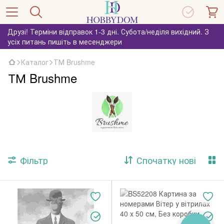
Друзі! Терміни відправок 1-3 дні. Субота/неділя вихідний. З
усіх питань пишіть в месенджери
Каталог
ТМ Brushme
ТМ Brushme
Фільтр
Спочатку нові