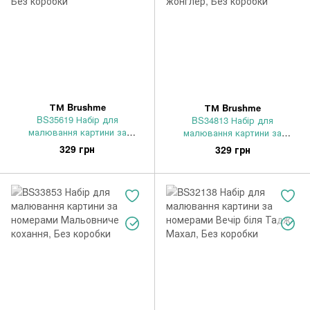
ТМ Brushme
ТМ Brushme
BS35619 Набір для
BS34813 Набір для
малювання картини за
малювання картини за
номерами Кіт в зоряну ніч,
номерами Космічний жонглер,
329 грн
329 грн
Без коробки
Без коробки