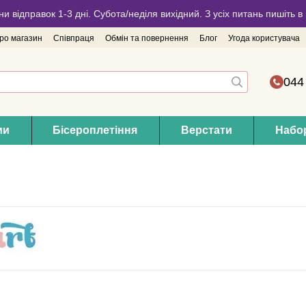
ни відправок 1-3 дні. Субота/неділя вихідний. З усіх питань пишіть
про магазин
Співпраця
Обмін та повернення
Блог
Угода користувача
044
ми
Бісероплетіння
Верстати
Набор