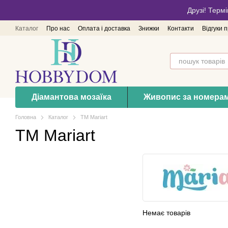
Перейти до основного контенту
Друзі! Термі
Каталог
Про нас
Оплата і доставка
Знижки
Контакти
Відгуки 
Діамантова мозаїка
Живопис за номера
Головна
Каталог
ТМ Mariart
ТМ Mariart
Немає товарів